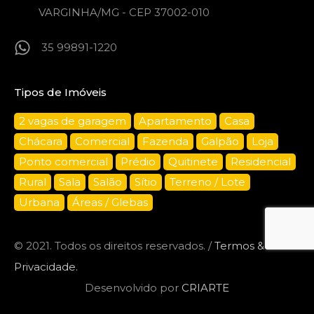
VARGINHA/MG - CEP 37002-010
35 99891-1220
Tipos de Imóveis
2 vagas de garagem
Apartamento
Casa
Chácara
Comercial
Fazenda
Galpão
Loja
Ponto comercial
Prédio
Quitinete
Residencial
Rural
Sala
Salão
Sítio
Terreno / Lote
Urbana
Áreas / Glebas
© 2021. Todos os direitos reservados. /
Termos &
Privacidade.
Desenvolvido por
CRIARTE