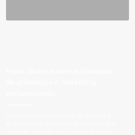
Maior alcance com automação
de processos e marketing
personalizado
O sistema Eugênio Lopes ajuda você a
se aprofundar em todos os seus dados e
métricas, fazendo com que você tenha