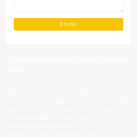
Enviar
Colaboração simplificada, parceria
forte
Mantemos você sempre atualizado com as
melhores tecnologias do mercado. Podendo
facilmente consultar seus anúncios para
tomar decisões, conte sempre com um de
nossos especialistas para iniciar o seu
negócio e evite as dores de cabeça.