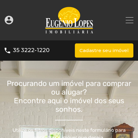
35 3222-1220
Cadastre seu imóvel
Procurando um imóvel para comprar
ou alugar?
Encontre aqui o imóvel dos seus
sonhos.
Utilize os filtros disponíveis neste formulário para
encontrar o imóvel que deseja.