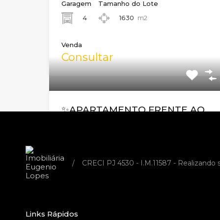
Garagem
Tamanho do Lote
4
1630
m2
Venda
Consultar
✨APARTAMENTO FRENTE AO
MAR – PRAIA GRANDE –
UBATUBA – 3 SUÍTES | 121m²
DE ÁREA ÚTIL ✨
/
CRECI PJ 4530 - I.M.11587 - Realizando
Código do Imóvel:
EL29906
🌊 APARTAMENTO FRENTE AO MAR –
PRAIA GRANDE – UBATUBA…
Links Rápidos
Quartos
Banheiros
Área
Garagem