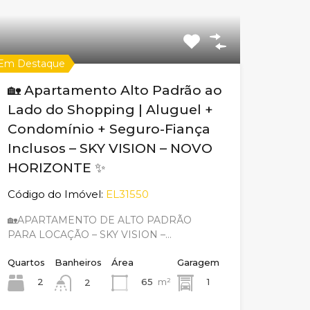
Em Destaque
🏡 Apartamento Alto Padrão ao
Lado do Shopping | Aluguel +
Condomínio + Seguro-Fiança
Inclusos – SKY VISION – NOVO
HORIZONTE ✨
Código do Imóvel:
EL31550
🏡APARTAMENTO DE ALTO PADRÃO
PARA LOCAÇÃO – SKY VISION –…
Quartos
Banheiros
Área
Garagem
2
65
m²
1
2