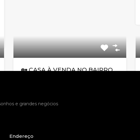
🏡 CASA À VENDA NO BAIRRO
IMPERIAL – CONFORTO,
ESPAÇO E SOFISTICAÇÃO!🏡
Código do Imóvel:
EL29289
 sonhos e grandes negócios
🏡 CASA À VENDA NO BAIRRO IMPERIAL
– CONFORTO, ESPAÇO…
Quartos
Banheiros
Área
Endereço
3
186
m2
3