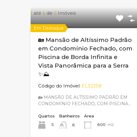
1
até
6
de
6
Imóveis
Em Destaque
🏡 Mansão de Altíssimo Padrão
em Condomínio Fechado, com
Piscina de Borda Infinita e
Vista Panorâmica para a Serra
✨⛰️
Código do Imóvel:
EL32258
🏡 MANSÃO DE ALTÍSSIMO PADRÃO EM
CONDOMÍNIO FECHADO, COM PISCINA…
Quartos
Banheiros
Área
5
600
m2
6