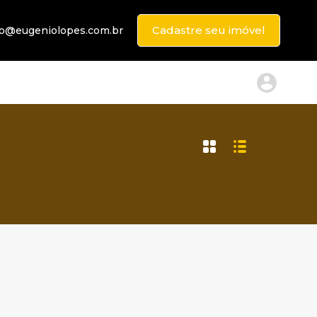
Cadastre seu imóvel
to@eugeniolopes.com.br