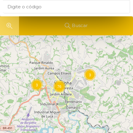
Buscar
3
3
76