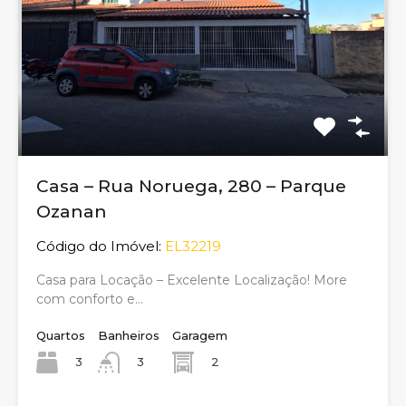
Casa – Rua Noruega, 280 – Parque
Ozanan
Código do Imóvel:
EL32219
Casa para Locação – Excelente Localização! More
com conforto e…
Quartos
Banheiros
Garagem
3
2
3