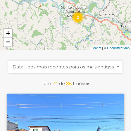
2
+
−
Leaflet
| ©
OpenStreetMap
Data - dos mais recentes para os mais antigos
1
até
24
de
86
Imóveis