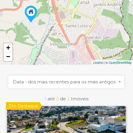
+
−
Leaflet
| ©
OpenStreetMap
Data - dos mais recentes para os mais antigos
1
até
2
de
2
Imóveis
Em Destaque