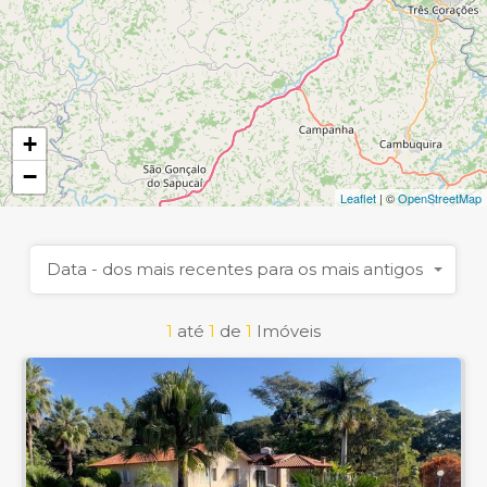
+
−
Leaflet
| ©
OpenStreetMap
Data - dos mais recentes para os mais antigos
1
até
1
de
1
Imóveis