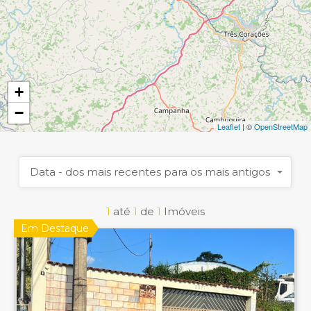
+
−
Leaflet
| ©
OpenStreetMap
Data - dos mais recentes para os mais antigos
1
até
1
de
1
Imóveis
Em Destaque