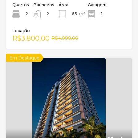
Quartos
Banheiros
Área
Garagem
2
65
m²
1
2
Locação
R$3.800,00
R$4.999,00
Em Destaque