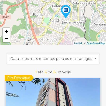
+
−
Leaflet
| ©
OpenStreetMap
Data - dos mais recentes para os mais antigos
1
até
6
de
6
Imóveis
Em Destaque