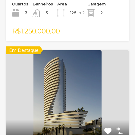
Quartos
Banheiros
Área
Garagem
3
125
m2
2
3
R$1.250.000,00
Em Destaque