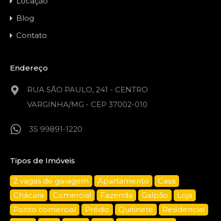
Locação
Blog
Contato
Endereço
RUA SÃO PAULO, 241 - CENTRO
VARGINHA/MG - CEP 37002-010
35 99891-1220
Tipos de Imóveis
2 vagas de garagem
Apartamento
Casa
Chácara
Comercial
Fazenda
Galpão
Loja
Ponto comercial
Prédio
Quitinete
Residencial