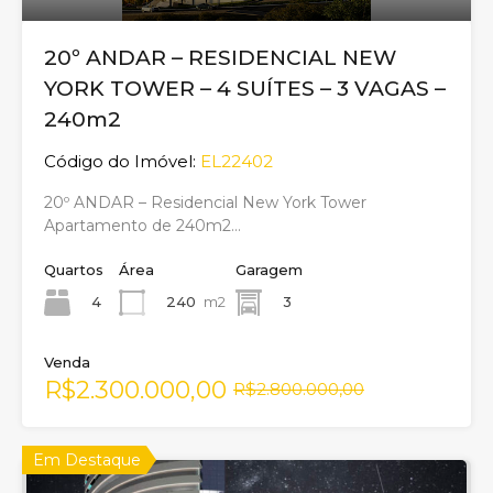
20º ANDAR – RESIDENCIAL NEW
YORK TOWER – 4 SUÍTES – 3 VAGAS –
240m2
Código do Imóvel:
EL22402
20º ANDAR – Residencial New York Tower
Apartamento de 240m2…
Quartos
Área
Garagem
4
240
m2
3
Venda
R$2.300.000,00
R$2.800.000,00
Em Destaque