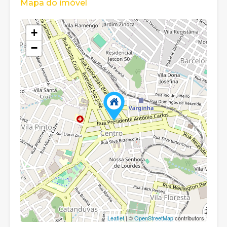
Mapa do imóvel
+
−
Leaflet
| ©
OpenStreetMap
contributors