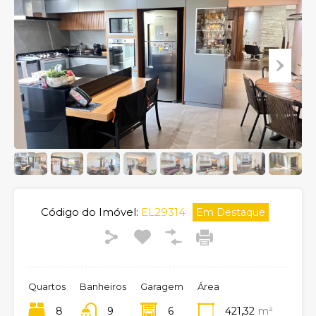
Código do Imóvel:
EL29314
Em Destaque
Quartos
Banheiros
Garagem
Área
8
9
6
421,32
m²