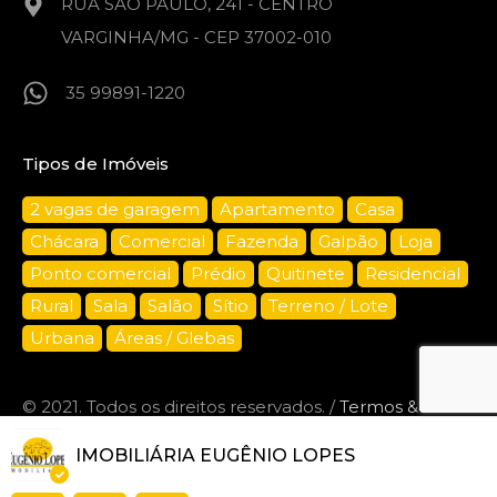
RUA SÃO PAULO, 241 - CENTRO
VARGINHA/MG - CEP 37002-010
35 99891-1220
Tipos de Imóveis
2 vagas de garagem
Apartamento
Casa
Chácara
Comercial
Fazenda
Galpão
Loja
Ponto comercial
Prédio
Quitinete
Residencial
Rural
Sala
Salão
Sítio
Terreno / Lote
Urbana
Áreas / Glebas
© 2021. Todos os direitos reservados. /
Termos &
Privacidade.
IMOBILIÁRIA EUGÊNIO LOPES
Desenvolvido por
CRIARTE