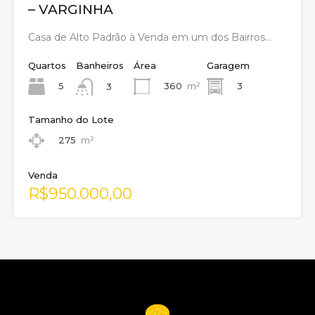
– VARGINHA
Casa de Alto Padrão à Venda em um dos Bairros…
Quartos
Banheiros
Área
Garagem
5
360
m²
3
3
Tamanho do Lote
275
m²
Venda
R$950.000,00