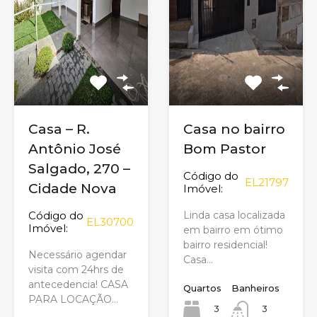
Casa – R.
Casa no bairro
Antônio José
Bom Pastor
Salgado, 270 –
Código do
EL21797
Cidade Nova
Imóvel:
Código do
Linda casa localizada
EL30700
Imóvel:
em bairro em ótimo
bairro residencial!
Necessário agendar
Casa…
visita com 24hrs de
antecedencia! CASA
Quartos
Banheiros
PARA LOCAÇÃO…
3
3