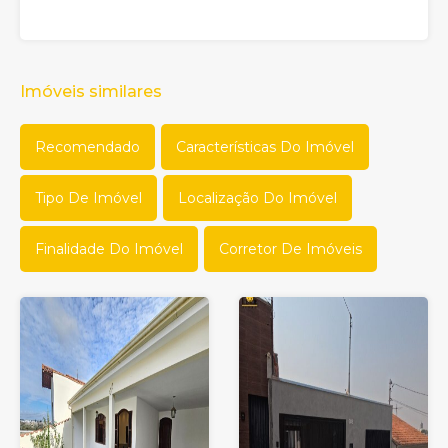
Imóveis similares
Recomendado
Características Do Imóvel
Tipo De Imóvel
Localização Do Imóvel
Finalidade Do Imóvel
Corretor De Imóveis