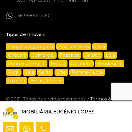
VARGINHA/MG - CEP 37002-010
35 99891-1220
Tipos de Imóveis
2 vagas de garagem
Apartamento
Casa
Chácara
Comercial
Fazenda
Galpão
Loja
Ponto comercial
Prédio
Quitinete
Residencial
Rural
Sala
Salão
Sítio
Terreno / Lote
Urbana
Áreas / Glebas
© 2021. Todos os direitos reservados. /
Termos &
Privacidade.
IMOBILIÁRIA EUGÊNIO LOPES
Desenvolvido por
CRIARTE