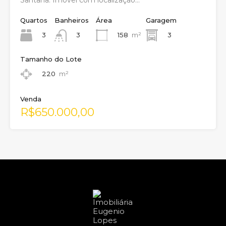
Santana. Imóvel com localização…
Quartos
Banheiros
Área
Garagem
3
158
m²
3
3
Tamanho do Lote
220
m²
Venda
R$650.000,00