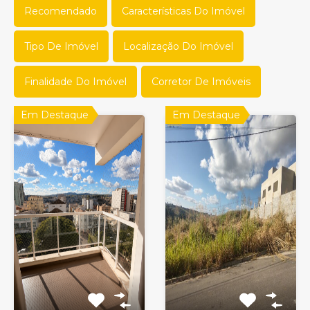
Recomendado
Características Do Imóvel
Tipo De Imóvel
Localização Do Imóvel
Finalidade Do Imóvel
Corretor De Imóveis
Em Destaque
Em Destaque