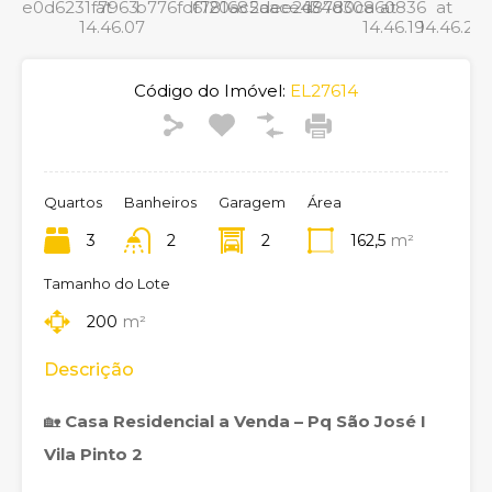
Código do Imóvel:
EL27614
Quartos
Banheiros
Garagem
Área
3
2
2
162,5
m²
Tamanho do Lote
200
m²
Descrição
🏡
Casa Residencial a Venda – Pq São José I
Vila Pinto 2