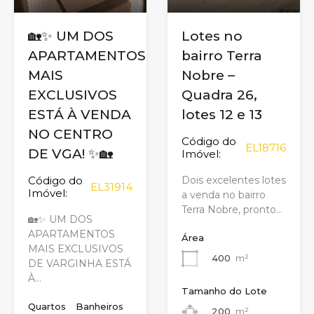
🏡✨ UM DOS
Lotes no
APARTAMENTOS
bairro Terra
MAIS
Nobre –
EXCLUSIVOS
Quadra 26,
ESTÁ À VENDA
lotes 12 e 13
NO CENTRO
Código do
EL18716
DE VGA! ✨🏡
Imóvel:
Código do
Dois excelentes lotes
EL31914
Imóvel:
a venda no bairro
Terra Nobre, pronto…
🏡✨ UM DOS
APARTAMENTOS
Área
MAIS EXCLUSIVOS
400
m²
DE VARGINHA ESTÁ
À…
Tamanho do Lote
Quartos
Banheiros
200
m²