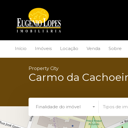
Início
Imóveis
Locação
Venda
Sobre
Property City
Carmo da Cachoei
Finalidade do imóvel
Tipos de im