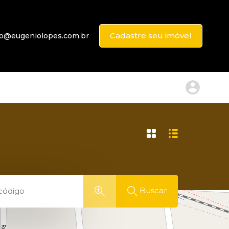
Cadastre seu imóvel
to@eugeniolopes.com.br
Buscar