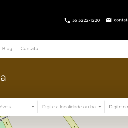
conta
35 3222-1220
Blog
Contato
ra
óveis
Digite a localidade ou bairro