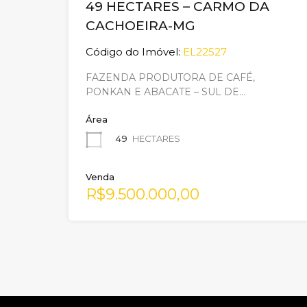
49 HECTARES – CARMO DA
CACHOEIRA-MG
Código do Imóvel:
EL22527
FAZENDA PRODUTORA DE CAFÉ,
PONKAN E ABACATE – SUL DE…
Área
49
HECTARES
Venda
R$9.500.000,00