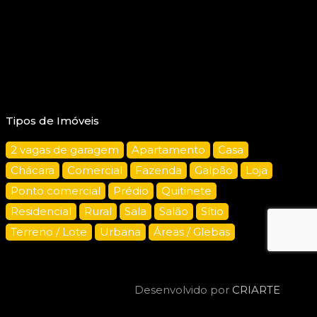
Tipos de Imóveis
2 vagas de garagem
Apartamento
Casa
Chácara
Comercial
Fazenda
Galpão
Loja
Ponto comercial
Prédio
Quitinete
Residencial
Rural
Sala
Salão
Sítio
Terreno / Lote
Urbana
Áreas / Glebas
Desenvolvido por
CRIARTE