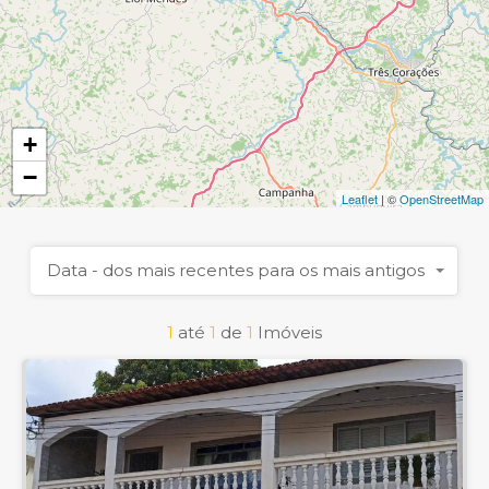
+
−
Leaflet
| ©
OpenStreetMap
Data - dos mais recentes para os mais antigos
1
até
1
de
1
Imóveis