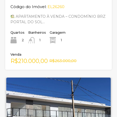
Código do Imóvel:
EL26260
APARTAMENTO À VENDA – CONDOMÍNIO BRZ
PORTAL DO SOL…
Quartos
Banheiros
Garagem
2
1
1
Venda
R$210.000,00
R$263.000,00