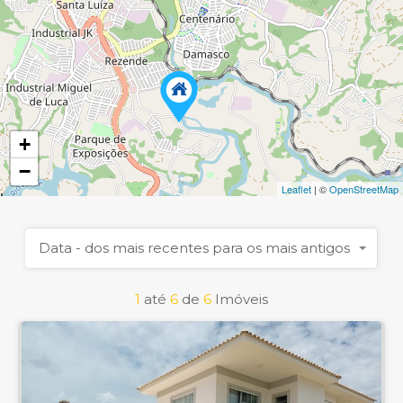
+
−
Leaflet
| ©
OpenStreetMap
Data - dos mais recentes para os mais antigos
1
até
6
de
6
Imóveis