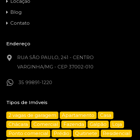
Locação
Blog
Contato
Endereço
RUA SÃO PAULO, 241 - CENTRO
VARGINHA/MG - CEP 37002-010
35 99891-1220
Tipos de Imóveis
2 vagas de garagem
Apartamento
Casa
Chácara
Comercial
Fazenda
Galpão
Loja
Ponto comercial
Prédio
Quitinete
Residencial