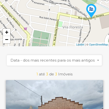
+
−
Leaflet
| ©
OpenStreetMap
Data - dos mais recentes para os mais antigos
1
até
3
de
3
Imóveis