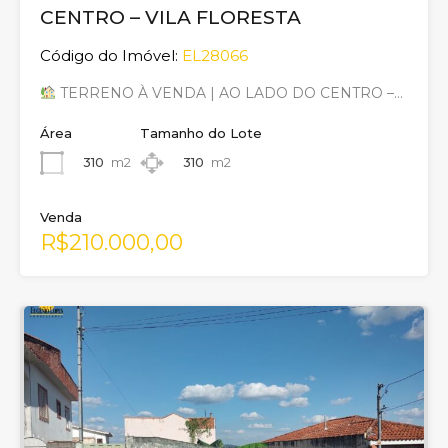
CENTRO – VILA FLORESTA
Código do Imóvel:
EL28066
TERRENO À VENDA | AO LADO DO CENTRO –…
Área
Tamanho do Lote
310
m2
310
m2
Venda
R$210.000,00