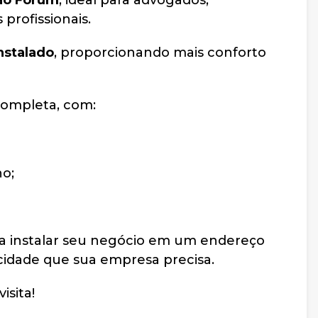
ao Fórum
, ideal para advogados,
profissionais.
nstalado
, proporcionando mais conforto
completa, com:
no;
a instalar seu negócio em um endereço
icidade que sua empresa precisa.
sita!