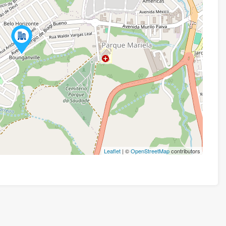
Leaflet
| ©
OpenStreetMap
contributors