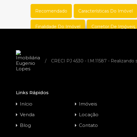
Recomendado
Características Do Imóvel
Finalidade Do Imóvel
Corretor De Imóveis
Loja – Rua Santa Cruz, 316 A –
Centro
/
CRECI PJ 4530 - I.M.11587 - Realizando
Código do Imóvel:
EL17622
LOJA COMERCIAL DE EXCELENTE
LOCALIZAÇÃO, FÁCIL ACESSO, RUA PLANA,
Links Rápidos
GRANDE…
Início
Imóveis
Banheiros
Área
Venda
Locação
25
m²
1
Blog
Contato
Locação