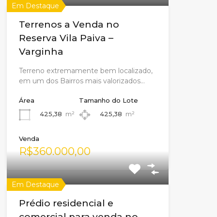
Em Destaque
Terrenos a Venda no
Reserva Vila Paiva –
Varginha
Terreno extremamente bem localizado,
em um dos Bairros mais valorizados…
Área
Tamanho do Lote
425,38
m²
425,38
m²
Venda
R$360.000,00
Em Destaque
Prédio residencial e
comercial para venda no