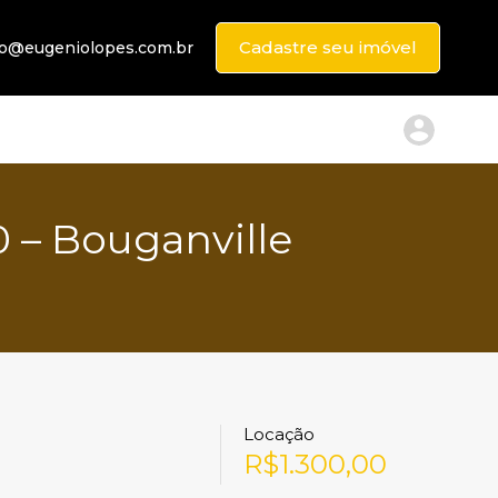
Cadastre seu imóvel
to@eugeniolopes.com.br
0 – Bouganville
Locação
R$1.300,00