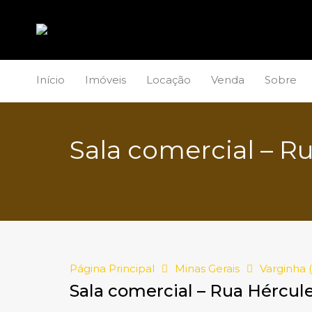
Início
Imóveis
Locação
Venda
Sobre
Sala comercial – Ru
Página Principal
Minas Gerais
Varginha 
Sala comercial – Rua Hércule