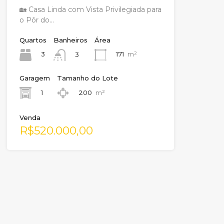
🏡 Casa Linda com Vista Privilegiada para
o Pôr do…
Quartos
Banheiros
Área
3
171
m²
3
Garagem
Tamanho do Lote
1
200
m²
Venda
R$520.000,00