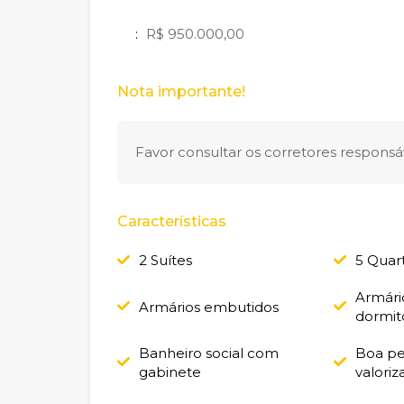
:
R$ 950.000,00
Nota importante!
Favor consultar os corretores responsáv
Características
2 Suítes
5 Quar
Armári
Armários embutidos
dormit
Banheiro social com
Boa pe
gabinete
valoriz