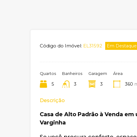
Código do Imóvel:
EL31592
Em Destaque
Quartos
Banheiros
Garagem
Área
5
3
3
360
Descrição
Casa de Alto Padrão à Venda em 
Varginha