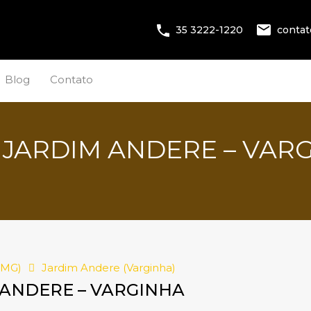
conta
35 3222-1220
Blog
Contato
 JARDIM ANDERE – VAR
(MG)
Jardim Andere (Varginha)
 ANDERE – VARGINHA