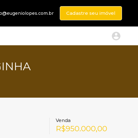
Cadastre seu imóvel
to@eugeniolopes.com.br
GINHA
Venda
R$950.000,00