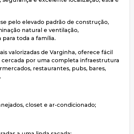
 segurança e excelente localização, esta é
-se pelo elevado padrão de construção,
inação natural e ventilação,
para toda a família.
s valorizadas de Varginha, oferece fácil
á cercada por uma completa infraestrutura
rmercados, restaurantes, pubs, bares,
.
nejados, closet e ar-condicionado;
gradas a uma linda sacada;