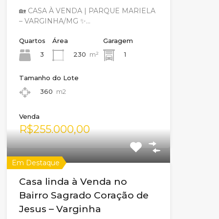
🏡 CASA À VENDA | PARQUE MARIELA
– VARGINHA/MG ✨…
Quartos
Área
Garagem
3
230
m²
1
Tamanho do Lote
360
m2
Venda
R$255.000,00
Em Destaque
Casa linda à Venda no
Bairro Sagrado Coração de
Jesus – Varginha