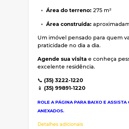
Área do terreno:
275 m²
Área construída:
aproximadam
Um imóvel pensado para quem valo
praticidade no dia a dia.
Agende sua visita
e conheça pess
excelente residência.
📞
(35) 3222-1220
📱
(35) 99891-1220
ROLE A PÁGINA PARA BAIXO E ASSIST
ANEXADOS.
Detalhes adicionais