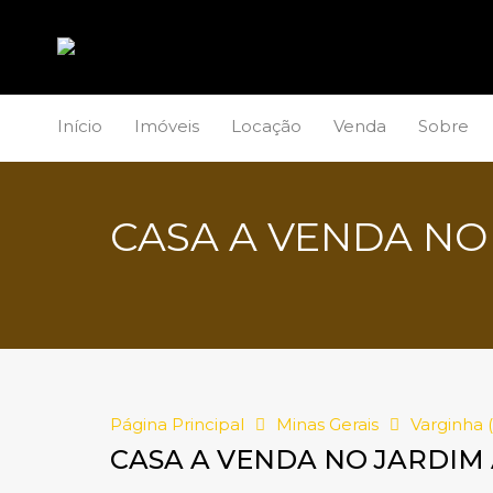
Início
Imóveis
Locação
Venda
Sobre
CASA A VENDA NO
Página Principal
Minas Gerais
Varginha 
CASA A VENDA NO JARDIM