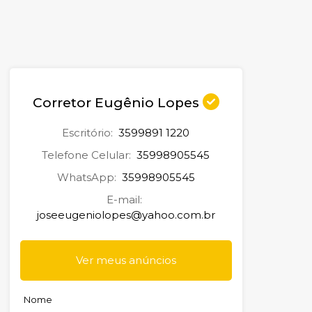
Corretor Eugênio Lopes
Escritório:
3599891 1220
Telefone Celular:
35998905545
WhatsApp:
35998905545
E-mail:
joseeugeniolopes@yahoo.com.br
Ver meus anúncios
Nome