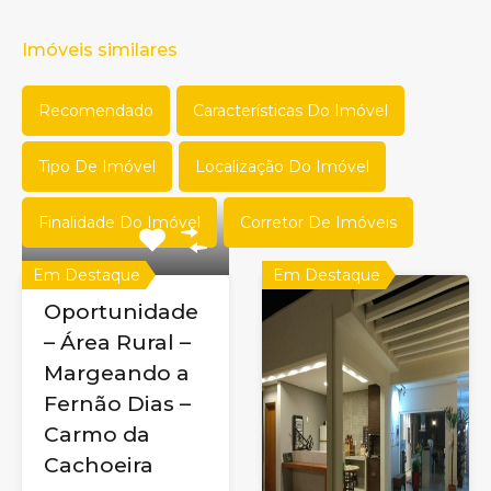
Imóveis similares
Recomendado
Características Do Imóvel
Tipo De Imóvel
Localização Do Imóvel
Finalidade Do Imóvel
Corretor De Imóveis
Em Destaque
Em Destaque
Oportunidade
– Área Rural –
Margeando a
Fernão Dias –
Carmo da
Cachoeira