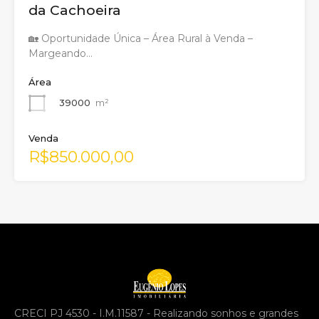
da Cachoeira
🏡 Oportunidade Única – Área Rural à Venda –
Margeando…
Área
39000
m²
Venda
R$850.000,00
CRECI PJ 4530 - I.M.11587 - Realizando sonhos e grandes