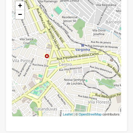
+
−
Leaflet
| ©
OpenStreetMap
contributors