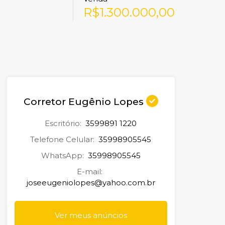
R$1.300.000,00
Corretor Eugênio Lopes
Escritório:
3599891 1220
Telefone Celular:
35998905545
WhatsApp:
35998905545
E-mail:
joseeugeniolopes@yahoo.com.br
Ver meus anúncios