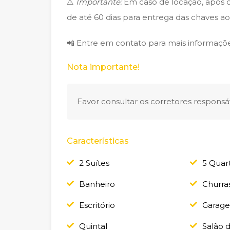
⚠️
Importante:
Em caso de locação, após o
de até 60 dias para entrega das chaves ao 
📲 Entre em contato para mais informaçõe
Nota importante!
Favor consultar os corretores responsáv
Características
2 Suítes
5 Quar
Banheiro
Churra
Escritório
Garag
Quintal
Salão 