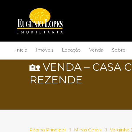
Início
Imóveis
Locação
Venda
Sobre
🏡 VENDA – CASA
REZENDE
Página Principal
Minas Gerais
Varginha 