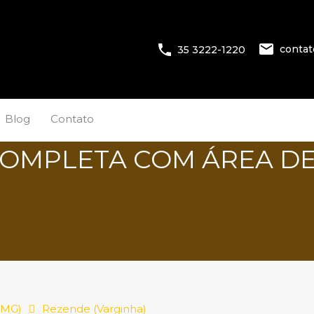
conta
35 3222-1220
Blog
Contato
 COMPLETA COM ÁREA DE
(MG)
Rezende (Varginha)