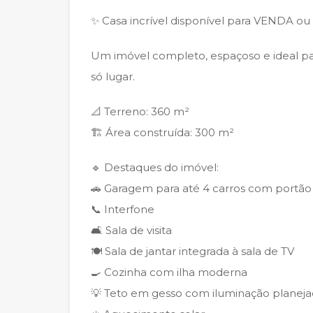
✨ Casa incrível disponível para VENDA 
Um imóvel completo, espaçoso e ideal pa
só lugar.
📐 Terreno: 360 m²
🏗️ Área construída: 300 m²
🔹 Destaques do imóvel:
🚗 Garagem para até 4 carros com portão
📞 Interfone
🛋️ Sala de visita
🍽️ Sala de jantar integrada à sala de TV
🍳 Cozinha com ilha moderna
💡 Teto em gesso com iluminação planej