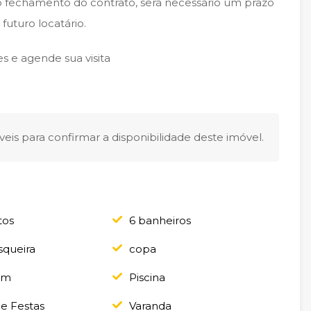
 fechamento do contrato, será necessário um prazo
futuro locatário.
s e agende sua visita
eis para confirmar a disponibilidade deste imóvel.
tos
6 banheiros
squeira
copa
em
Piscina
de Festas
Varanda