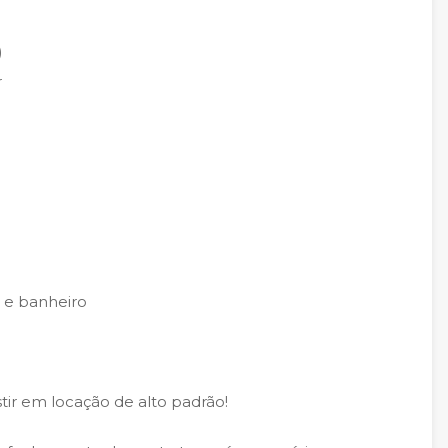
)
r
a e banheiro
tir em locação de alto padrão!