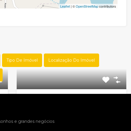
Leaflet
| ©
OpenStreetMap
contributors
Tipo De Imóvel
Localização Do Imóvel
🌾☕🍇 FAZENDA PREMIUM À
VENDA | CARMO DA CACHOEIRA
– SUL DE MINAS 🍇☕🌾
 sonhos e grandes negócios
Código do Imóvel:
EL30323