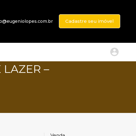
Cadastre seu imóvel
to@eugeniolopes.com.br
 LAZER –
Venda