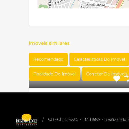
Imóveis similares
Recomendado
Características Do Imóvel
Finalidade Do Imóvel
Corretor De Imóveis
Sala comercial – Av. Agenor
Aguinaldo Braga, 15 – sala 201 –
Vila Verde – VENDA OU
/
CRECI PJ 4530 - I.M.11587 - Realizando
LOCAÇÃO