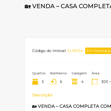
🏡 VENDA – CASA COMPLET
Código do Imóvel:
EL18534
Em Destaque
Quartos
Banheiros
Garagem
Área
5
6
4
300
Descrição
🏡 VENDA – CASA COMPLETA COM