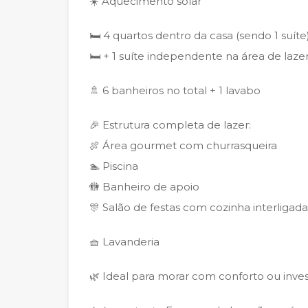
☀️ Aquecimento solar
🛏️ 4 quartos dentro da casa (sendo 1 suíte
🛏️ + 1 suíte independente na área de laze
🚿 6 banheiros no total + 1 lavabo
🎉 Estrutura completa de lazer:
🍖 Área gourmet com churrasqueira
🏊 Piscina
🚻 Banheiro de apoio
🎊 Salão de festas com cozinha interligad
🧺 Lavanderia
🌿 Ideal para morar com conforto ou inves