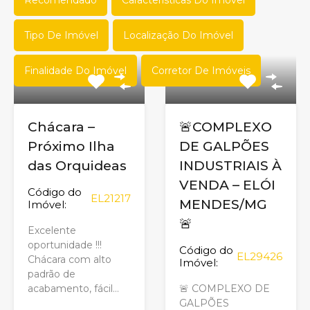
Tipo De Imóvel
Localização Do Imóvel
Finalidade Do Imóvel
Corretor De Imóveis
Chácara –
🚨COMPLEXO
Próximo Ilha
DE GALPÕES
das Orquideas
INDUSTRIAIS À
VENDA – ELÓI
Código do
EL21217
MENDES/MG
Imóvel:
🚨
Excelente
oportunidade !!!
Código do
EL29426
Chácara com alto
Imóvel:
padrão de
acabamento, fácil…
🚨 COMPLEXO DE
GALPÕES