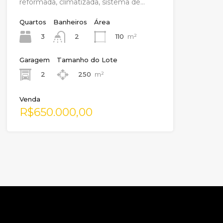
reformada, climatizada, sistema de…
Quartos
Banheiros
Área
3
110
m²
2
Garagem
Tamanho do Lote
2
250
m²
Venda
R$650.000,00