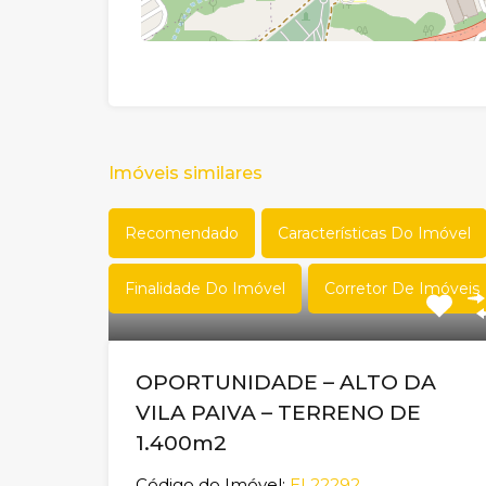
Imóveis similares
Recomendado
Características Do Imóvel
Finalidade Do Imóvel
Corretor De Imóveis
OPORTUNIDADE – ALTO DA
VILA PAIVA – TERRENO DE
1.400m2
Código do Imóvel:
EL22292