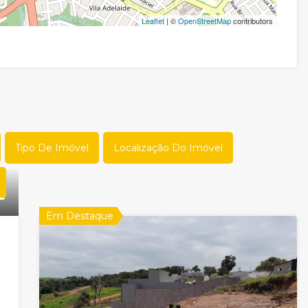
Leaflet
| ©
OpenStreetMap
contributors
Tipo De Imóvel
Localização Do Imóvel
Em Destaque