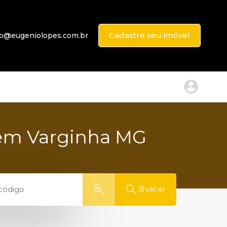
Cadastre seu imóvel
to@eugeniolopes.com.br
 em Varginha MG
Buscar