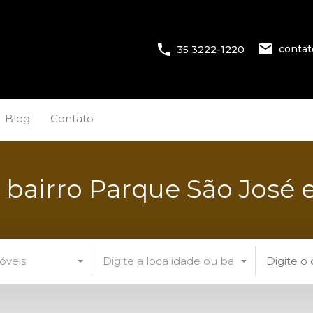
conta
35 3222-1220
Blog
Contato
o bairro Parque São José
óveis
Digite a localidade ou bairro