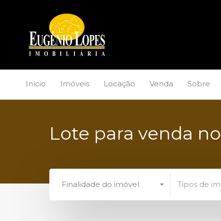
Início
Imóveis
Locação
Venda
Sobre
Lote para venda n
Finalidade do imóvel
Tipos de im