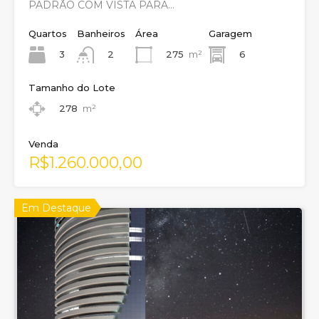
PADRÃO COM VISTA PARA…
Quartos
Banheiros
Área
Garagem
3
275
m²
6
2
Tamanho do Lote
278
m²
Venda
R$1.260.000,00
Em Destaque