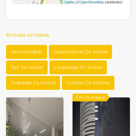
Leaflet
| ©
OpenStreetMap
contributors
Imóveis similares
Recomendado
Características Do Imóvel
Tipo De Imóvel
Localização Do Imóvel
Finalidade Do Imóvel
Corretor De Imóveis
Em Destaque