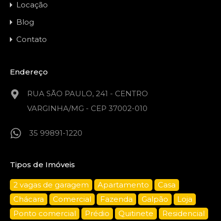
Locação
Blog
Contato
Endereço
RUA SÃO PAULO, 241 - CENTRO
VARGINHA/MG - CEP 37002-010
35 99891-1220
Tipos de Imóveis
2 vagas de garagem
Apartamento
Casa
Chácara
Comercial
Fazenda
Galpão
Loja
Ponto comercial
Prédio
Quitinete
Residencial