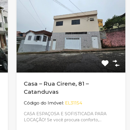
Casa – Rua Cirene, 81 –
Catanduvas
Código do Imóvel:
EL31154
CASA ESPAÇOSA E SOFISTICADA PARA
LOCAÇÃO! Se você procura conforto,…