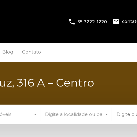
conta
35 3222-1220
Blog
Contato
uz, 316 A – Centro
óveis
Digite a localidade ou bairro