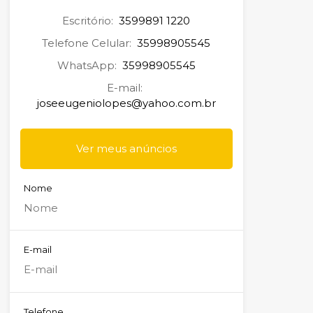
Escritório:
3599891 1220
Telefone Celular:
35998905545
WhatsApp:
35998905545
E-mail:
joseeugeniolopes@yahoo.com.br
Ver meus anúncios
Nome
E-mail
Telefone