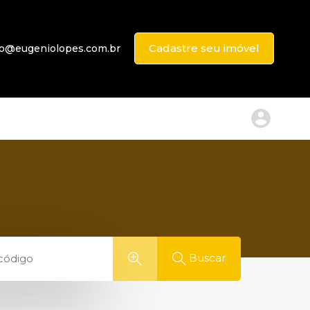
Cadastre seu imóvel
to@eugeniolopes.com.br
Buscar