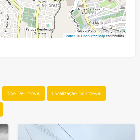
Leaflet
| ©
OpenStreetMap
contributors
Tipo De Imóvel
Localização Do Imóvel