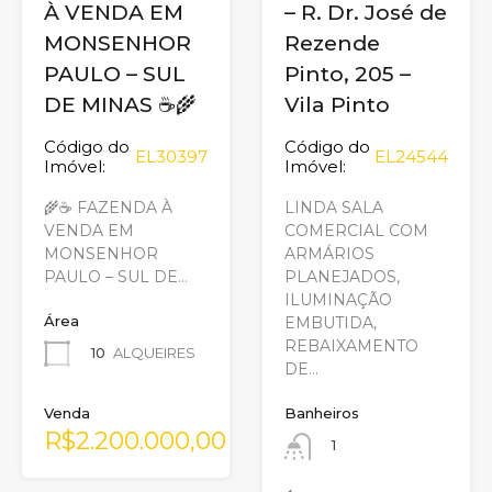
À VENDA EM
– R. Dr. José de
MONSENHOR
Rezende
PAULO – SUL
Pinto, 205 –
DE MINAS ☕🌾
Vila Pinto
Código do
Código do
EL30397
EL24544
Imóvel:
Imóvel:
🌾☕ FAZENDA À
LINDA SALA
VENDA EM
COMERCIAL COM
MONSENHOR
ARMÁRIOS
PAULO – SUL DE…
PLANEJADOS,
ILUMINAÇÃO
Área
EMBUTIDA,
REBAIXAMENTO
10
ALQUEIRES
DE…
Venda
Banheiros
R$2.200.000,00
1