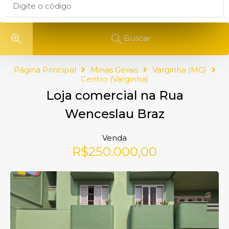
Buscar
Página Principal
Minas Gerais
Varginha (MG)
Centro (Varginha)
Loja comercial na Rua
Wenceslau Braz
Venda
R$250.000,00