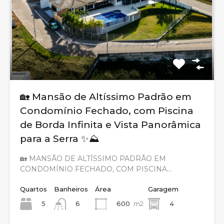
🏡 Mansão de Altíssimo Padrão em
Condomínio Fechado, com Piscina
de Borda Infinita e Vista Panorâmica
para a Serra ✨⛰️
🏡 MANSÃO DE ALTÍSSIMO PADRÃO EM
CONDOMÍNIO FECHADO, COM PISCINA…
Quartos
Banheiros
Área
Garagem
5
600
m2
4
6