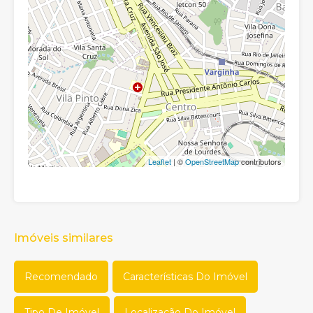
Leaflet
| ©
OpenStreetMap
contributors
Imóveis similares
Recomendado
Características Do Imóvel
Tipo De Imóvel
Localização Do Imóvel