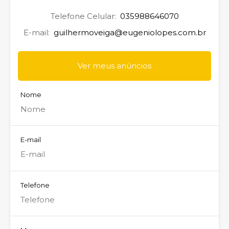
Telefone Celular:
035988646070
E-mail:
guilhermoveiga@eugeniolopes.com.br
Ver meus anúncios
Nome
E-mail
Telefone