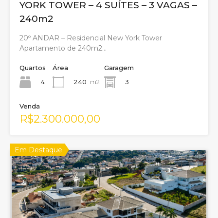
YORK TOWER – 4 SUÍTES – 3 VAGAS –
240m2
20º ANDAR – Residencial New York Tower
Apartamento de 240m2…
Quartos
Área
Garagem
4
240
m2
3
Venda
R$2.300.000,00
Em Destaque