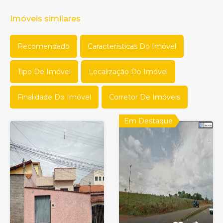
Imóveis similares
Recomendado
Características Do Imóvel
Tipo De Imóvel
Localização Do Imóvel
Finalidade Do Imóvel
Corretor De Imóveis
Em Destaque