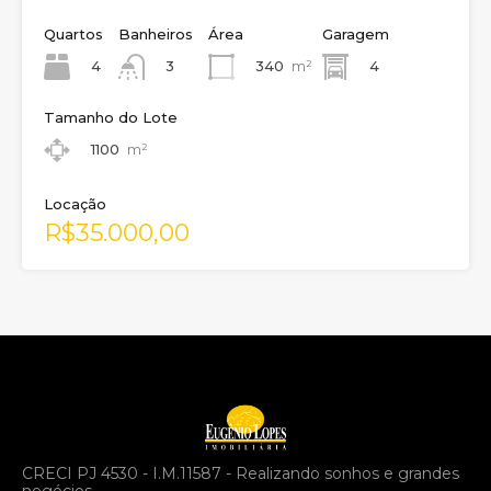
Quartos
Banheiros
Área
Garagem
4
340
m²
4
3
Tamanho do Lote
1100
m²
Locação
R$35.000,00
CRECI PJ 4530 - I.M.11587 - Realizando sonhos e grandes