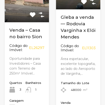
Gleba a venda
— Rodovia
Venda – Casa
Varginha x Elói
no bairro Sion
Mendes
Código do
Código do
EL26297
EL11303
Imóvel:
Imóvel:
Oportunidade para
Área espetacular,
Investidores – Casa
excelente topografia,
com Terreno de
ao lado do Aeroporto
250m² Imóvel…
de Varginha,…
Quartos
Banheiros
Tamanho do Lote
3
1
48000
m²
Garagem
Venda