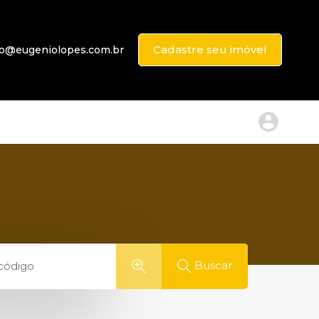
Cadastre seu imóvel
to@eugeniolopes.com.br
Buscar