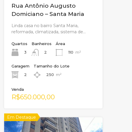
Rua Antônio Augusto
Domiciano – Santa Maria
Linda casa no bairro Santa Maria,
reformada, climatizada, sistema de…
Quartos
Banheiros
Área
3
110
m²
2
Garagem
Tamanho do Lote
2
250
m²
Venda
R$650.000,00
Em Destaque