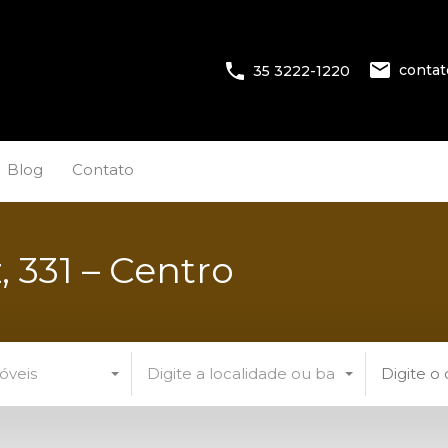
conta
35 3222-1220
Blog
Contato
, 331 – Centro
óveis
Digite a localidade ou bairro