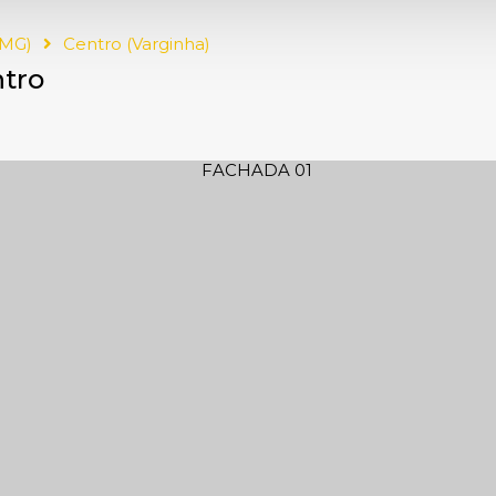
(MG)
Centro (Varginha)
ntro