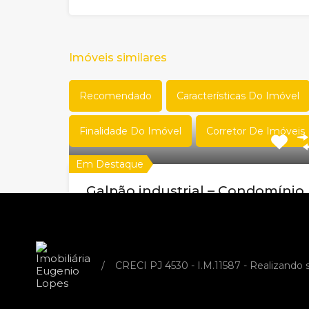
Imóveis similares
Recomendado
Características Do Imóvel
Finalidade Do Imóvel
Corretor De Imóveis
Em Destaque
Galpão industrial – Condomínio
Industrial Wallita – 7.500m²
construídos | terreno 25.476m²
Código do Imóvel:
EL10021
/
CRECI PJ 4530 - I.M.11587 - Realizando
📢 EXCELENTE GALPÃO INDUSTRIAL EM
VARGINHA/MG – 7.479,50 m²