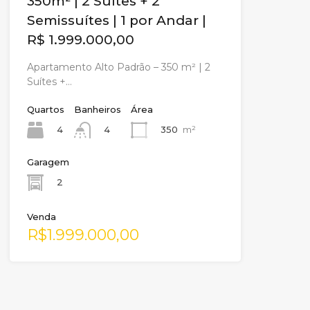
350m² | 2 Suítes + 2
Semissuítes | 1 por Andar |
R$ 1.999.000,00
Apartamento Alto Padrão – 350 m² | 2
Suítes +…
Quartos
Banheiros
Área
4
350
m²
4
Garagem
2
Venda
R$1.999.000,00