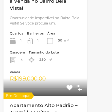
a Venda no Bairro Bela
Vista!
Oportunidade Imperdível no Bairro Bela
Vista! Se você procura um…
Quartos
Banheiros
Área
1
50
m²
1
Garagem
Tamanho do Lote
4
250
m²
Venda
R$199.000,00
Em Destaque
Apartamento Alto Padrão –