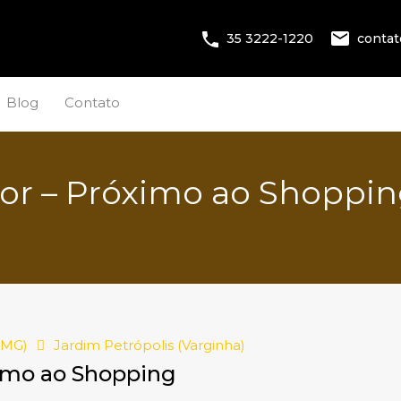
conta
35 3222-1220
Blog
Contato
ior – Próximo ao Shoppi
(MG)
Jardim Petrópolis (Varginha)
ximo ao Shopping