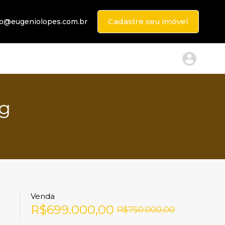
Cadastre seu imóvel
to@eugeniolopes.com.br
ng
Venda
R$699.000,00
R$750.000,00