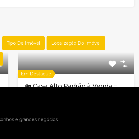
Tipo De Imóvel
Localização Do Imóvel
Em Destaque
🏡 Casa Alto Padrão à Venda –
Condomínio Jardins – Parque
São José (Vila Pinto 2)
Código do Imóvel:
EL20910
 sonhos e grandes negócios
🏡 Casa Alto Padrão à Venda – Condomínio
Jardins –…