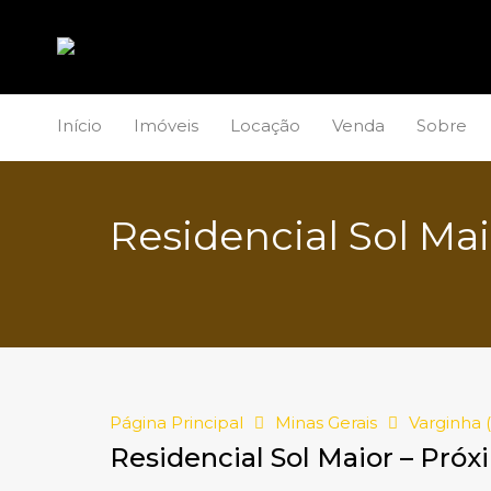
Início
Imóveis
Locação
Venda
Sobre
Residencial Sol Ma
Página Principal
Minas Gerais
Varginha 
Residencial Sol Maior – Pró