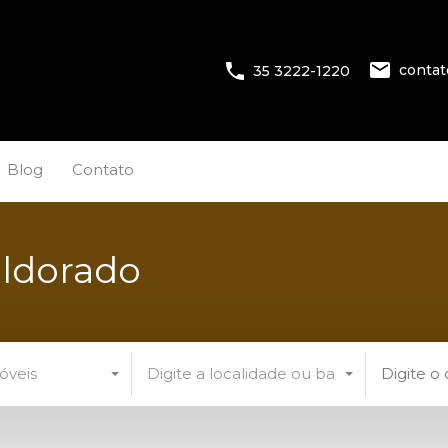
conta
35 3222-1220
Blog
Contato
Eldorado
óveis
Digite a localidade ou bairro