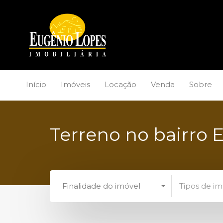
Início
Imóveis
Locação
Venda
Sobre
Terreno no bairro 
Finalidade do imóvel
Tipos de im