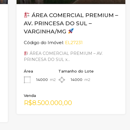
ÁREA COMERCIAL PREMIUM –
AV. PRINCESA DO SUL –
VARGINHA/MG
Código do Imóvel:
EL27231
ÁREA COMERCIAL PREMIUM – AV.
PRINCESA DO SUL x…
Área
Tamanho do Lote
14000
m2
14000
m2
Venda
R$8.500.000,00