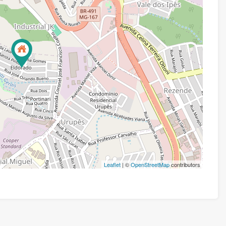
Leaflet
| ©
OpenStreetMap
contributors