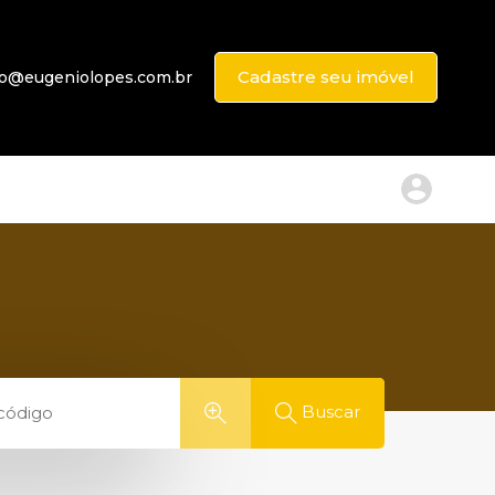
Cadastre seu imóvel
to@eugeniolopes.com.br
Buscar