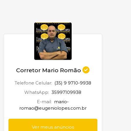
Corretor Mario Romão
Telefone Celular:
(35) 9 9710-9938
WhatsApp:
35997109938
E-mail:
mario-
romao@eugeniolopes.com.br
Ver meus anúncios