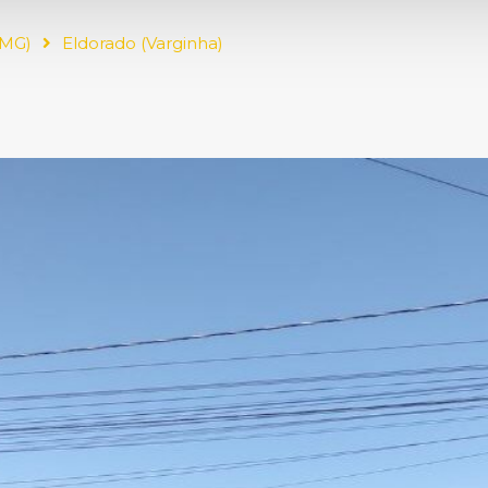
(MG)
Eldorado (Varginha)