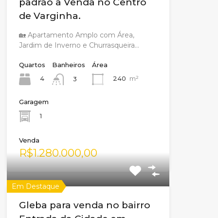
padrão a Venda no Centro
de Varginha.
🏡 Apartamento Amplo com Área,
Jardim de Inverno e Churrasqueira…
Quartos
Banheiros
Área
4
240
m²
3
Garagem
1
Venda
R$1.280.000,00
Em Destaque
Gleba para venda no bairro