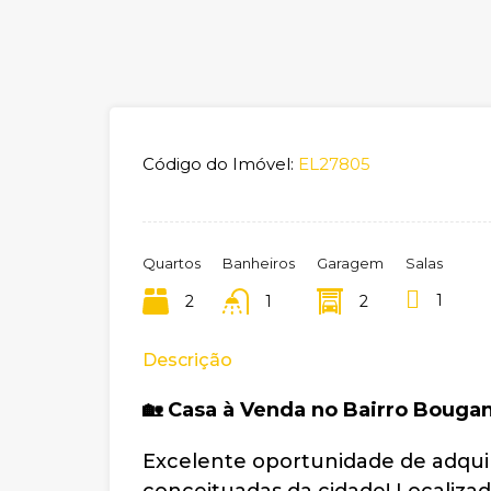
Código do Imóvel:
EL27805
Quartos
Banheiros
Garagem
Salas
1
2
1
2
Descrição
🏡 Casa à Venda no Bairro Bougan
Excelente oportunidade de adqui