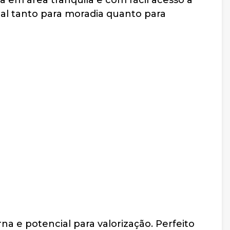
a em área tranquila e com fácil acesso a
deal tanto para moradia quanto para
na e potencial para valorização. Perfeito