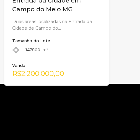
Entrada da Cidade em
Campo do Meio MG
Duas áreas localizadas na Entrada da
Cidade de Campo do…
Tamanho do Lote
147800
m²
Venda
R$2.200.000,00