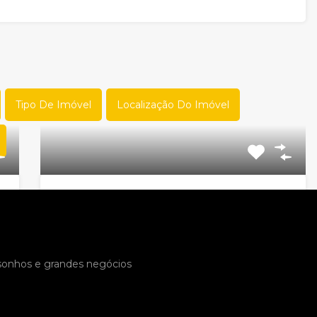
Tipo De Imóvel
Localização Do Imóvel
🏡Excelente Terreno na Av.
Pinheiros com 360m² – 100%
Murado e Ótima Localização🏡
 sonhos e grandes negócios
Código do Imóvel:
EL17822
Terreno amplo à venda no bairro Pinheiros
Excelente oportunidade para…