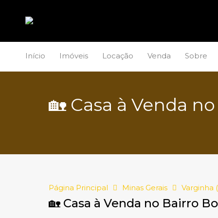
Início
Imóveis
Locação
Venda
Sobre
🏡 Casa à Venda no
Página Principal
Minas Gerais
Varginha 
🏡 Casa à Venda no Bairro B