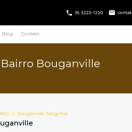
conta
35 3222-1220
Blog
Contato
 Bairro Bouganville
(MG)
Bouganville (Varginha)
ouganville