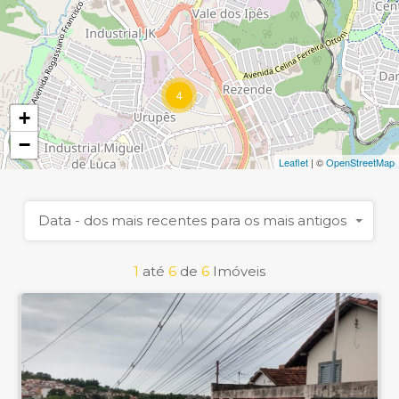
4
+
−
Leaflet
| ©
OpenStreetMap
Data - dos mais recentes para os mais antigos
1
até
6
de
6
Imóveis