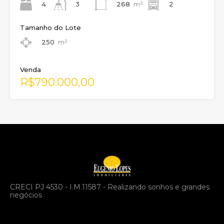
4
268
m²
2
3
Tamanho do Lote
250
m²
Venda
R$790.000,00
CRECI PJ 4530 - I.M.11587 - Realizando sonhos e grandes
negócios