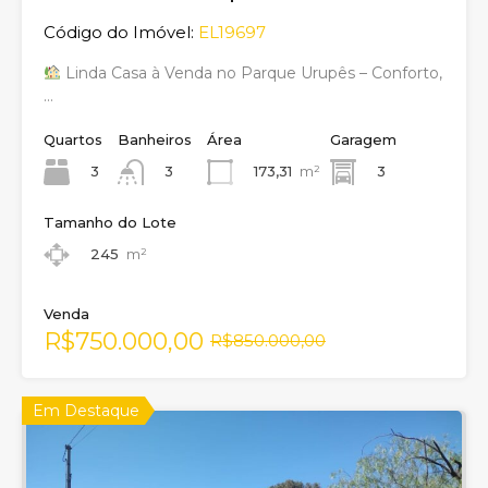
Código do Imóvel:
EL19697
Linda Casa à Venda no Parque Urupês – Conforto,
…
Quartos
Banheiros
Área
Garagem
3
173,31
m²
3
3
Tamanho do Lote
245
m²
Venda
R$750.000,00
R$850.000,00
Em Destaque