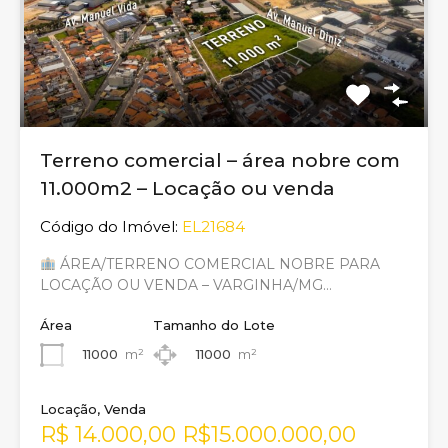
Terreno comercial – área nobre com
11.000m2 – Locação ou venda
Código do Imóvel:
EL21684
ÁREA/TERRENO COMERCIAL NOBRE PARA
LOCAÇÃO OU VENDA – VARGINHA/MG…
Área
Tamanho do Lote
11000
m²
11000
m²
Locação, Venda
R$ 14.000,00 R$15.000.000,00