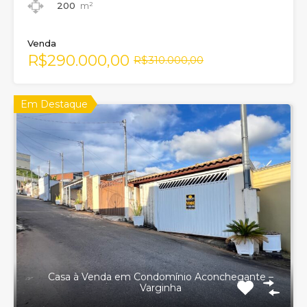
200
m²
Venda
R$290.000,00
R$310.000,00
Em Destaque
Casa à Venda em Condomínio Aconchegante –
Varginha