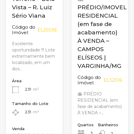
Vista – R. Luiz
PRÉDIO/IMOVEL
Sério Viana
RESIDENCIAL
(em fase de
Código do
EL25536
acabamento)
Imóvel:
À VENDA –
Excelente
CAMPOS
oportunidade !!! Lote
extremamente bem
ELÍSEOS |
localizado, em um
VARGINHA/MG
dos…
Código do
EL32016
Área
Imóvel:
231
m²
PRÉDIO
RESIDENCIAL (em
Tamanho do Lote
fase de acabamento)
231
m²
À VENDA –…
Quartos
Banheiros
Venda
3
2