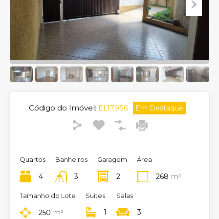
Código do Imóvel:
EL17956
Em Destaque
Quartos
Banheiros
Garagem
Área
4
3
2
268
m²
Tamanho do Lote
Suites
Salas
1
3
250
m²