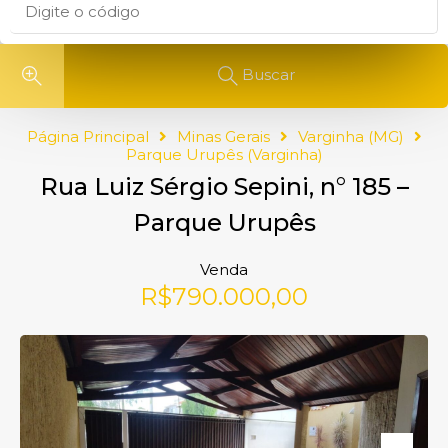
Buscar
Página Principal
Minas Gerais
Varginha (MG)
Parque Urupês (Varginha)
Rua Luiz Sérgio Sepini, n° 185 –
Parque Urupês
Venda
R$790.000,00