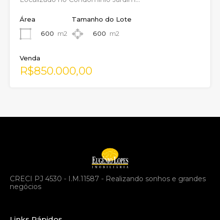
Área
Tamanho do Lote
600
m2
600
m2
Venda
R$850.000,00
CRECI PJ 4530 - I.M.11587 - Realizando sonhos e grandes
negócios
Links Rápidos