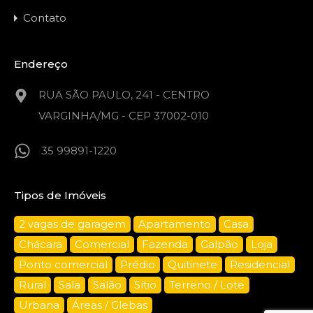
Contato
Endereço
RUA SÃO PAULO, 241 - CENTRO
VARGINHA/MG - CEP 37002-010
35 99891-1220
Tipos de Imóveis
2 vagas de garagem
Apartamento
Casa
Chácara
Comercial
Fazenda
Galpão
Loja
Ponto comercial
Prédio
Quitinete
Residencial
Rural
Sala
Salão
Sítio
Terreno / Lote
Urbana
Áreas / Glebas