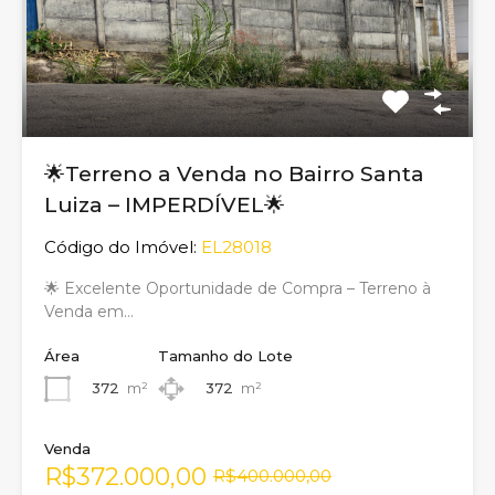
🌟Terreno a Venda no Bairro Santa
Luiza – IMPERDÍVEL🌟
Código do Imóvel:
EL28018
🌟 Excelente Oportunidade de Compra – Terreno à
Venda em…
Área
Tamanho do Lote
372
m²
372
m²
Venda
R$372.000,00
R$400.000,00