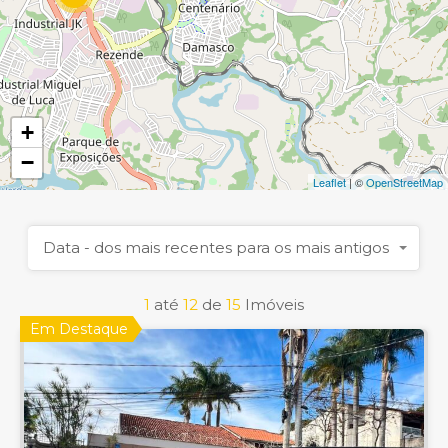
+
−
Leaflet
| ©
OpenStreetMap
Data - dos mais recentes para os mais antigos
1
até
12
de
15
Imóveis
Em Destaque