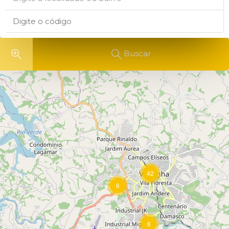
Buscar
42
6
6