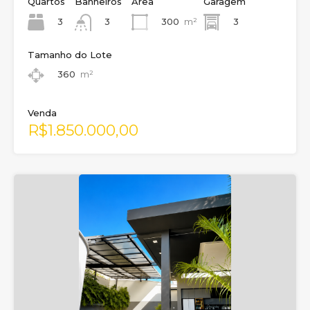
Quartos
Banheiros
Área
Garagem
3
300
m²
3
3
Tamanho do Lote
360
m²
Venda
R$1.850.000,00