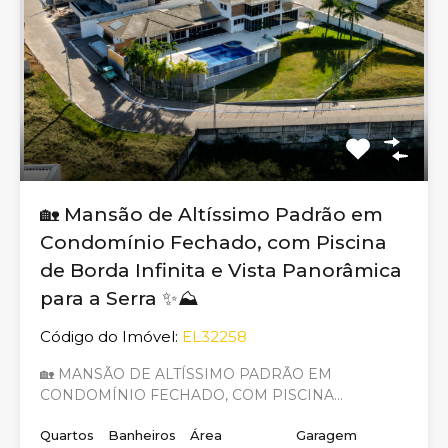
🏡 Mansão de Altíssimo Padrão em
Condomínio Fechado, com Piscina
de Borda Infinita e Vista Panorâmica
para a Serra ✨⛰️
Código do Imóvel:
EL32258
🏡 MANSÃO DE ALTÍSSIMO PADRÃO EM
CONDOMÍNIO FECHADO, COM PISCINA…
Quartos
Banheiros
Área
Garagem