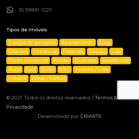
35 99891-1220
Tipos de Imóveis
2 vagas de garagem
Apartamento
Casa
Chácara
Comercial
Fazenda
Galpão
Loja
Ponto comercial
Prédio
Quitinete
Residencial
Rural
Sala
Salão
Sítio
Terreno / Lote
Urbana
Áreas / Glebas
© 2021. Todos os direitos reservados. /
Termos &
Privacidade.
Desenvolvido por
CRIARTE