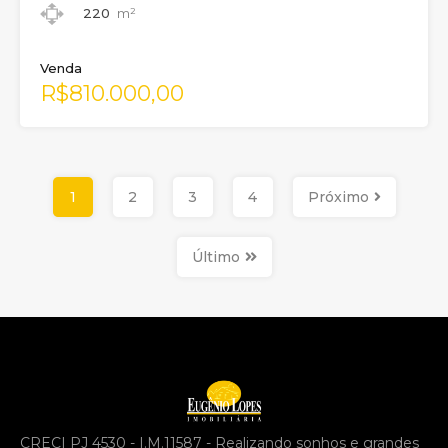
220
m²
Venda
R$810.000,00
1
2
3
4
Próximo
Último
CRECI PJ 4530 - I.M.11587 - Realizando sonhos e grandes