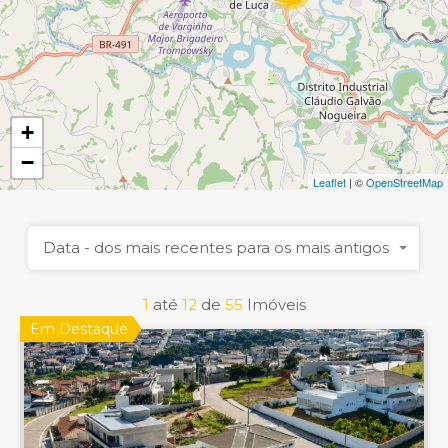
+
−
Leaflet
| ©
OpenStreetMap
Data - dos mais recentes para os mais antigos
1
até
12
de
55
Imóveis
Em Destaque