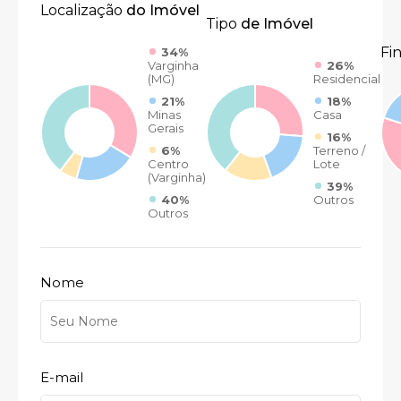
Localização
do Imóvel
Tipo
de Imóvel
Fi
34%
Varginha
26%
(MG)
Residencial
21%
18%
Minas
Casa
Gerais
16%
6%
Terreno /
Centro
Lote
(Varginha)
39%
40%
Outros
Outros
Nome
E-mail