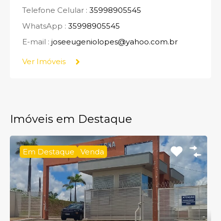
Telefone Celular :
35998905545
WhatsApp :
35998905545
E-mail :
joseeugeniolopes@yahoo.com.br
Ver Imóveis
Imóveis em Destaque
Em Destaque
Venda