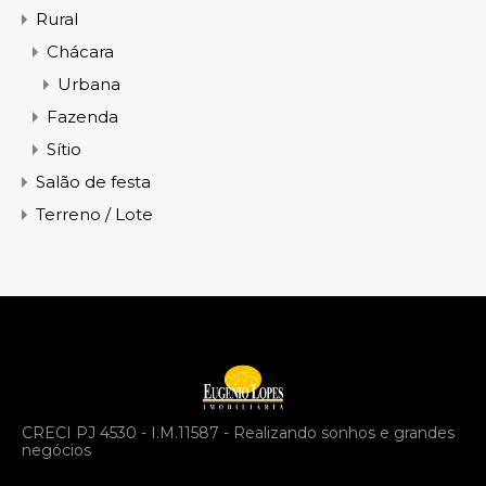
Rural
Chácara
Urbana
Fazenda
Sítio
Salão de festa
Terreno / Lote
CRECI PJ 4530 - I.M.11587 - Realizando sonhos e grandes
negócios