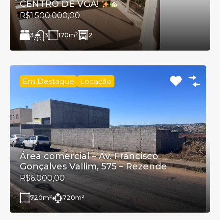
CENTRO DE VGA!
R$1.500.000,00
3
170
m²
2
3
Em Destaque
Locação
Área comercial – Av. Francisco
Gonçalves Vallim, 575 – Rezende
R$6.000,00
720
m²
720
m²