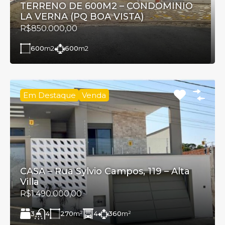
TERRENO DE 600M2 – CONDOMINIO
LA VERNA (PQ BOA VISTA)
R$850.000,00
600
m2
600
m2
Em Destaque
Venda
CASA – Rua Sylvio Campos, 119 – Alta
Villa
R$1.490.000,00
3
270
m²
4
360
m²
4