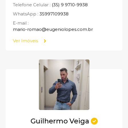
Telefone Celular :
(35) 9 9710-9938
WhatsApp :
35997109938
E-mail :
mario-romao@eugeniolopes.com.br
Ver Imóveis
Guilhermo Veiga