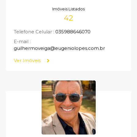
Imóveis Listados
42
Telefone Celular :
035988646070
E-mail :
guilhermoveiga@eugeniolopes.com.br
Ver Imóveis