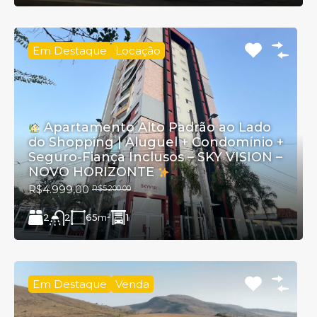
Em Destaque
Locação
Apartamento Alto Padrão ao Lado
do Shopping | Aluguel + Condomínio +
Seguro-Fiança Inclusos – SKY VISION –
NOVO HORIZONTE
R$4.999,00
R$5.200,00
2
65
m²
1
2
Em Destaque
Venda