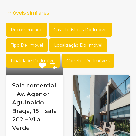
Imóveis similares
Recomendado
Características Do Imóvel
Tipo De Imóvel
Localização Do Imóvel
Finalidade Do Imóvel
Corretor De Imóveis
Sala comercial
– Av. Agenor
Aguinaldo
Braga, 15 – sala
202 – Vila
Verde