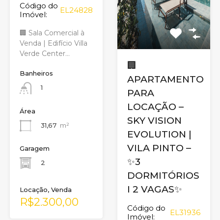
Código do
EL24828
Imóvel:
🏢 Sala Comercial à
Venda | Edifício Villa
Verde Center…
🏢
Banheiros
APARTAMENTO
1
PARA
LOCAÇÃO –
Área
SKY VISION
31,67
m²
EVOLUTION |
VILA PINTO –
Garagem
✨3
2
DORMITÓRIOS
I 2 VAGAS✨
Locação, Venda
R$2.300,00
Código do
EL31936
Imóvel: