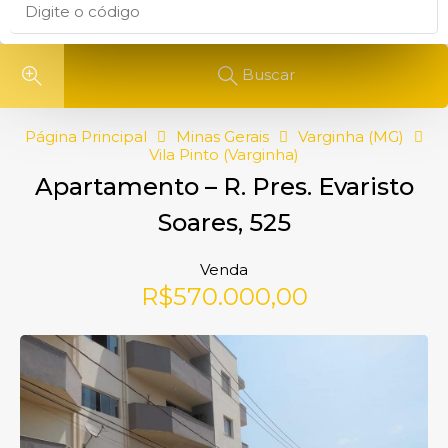
Buscar
Página Principal
Minas Gerais
Varginha (MG)
Vila Pinto (Varginha)
Apartamento – R. Pres. Evaristo
Soares, 525
Venda
R$570.000,00