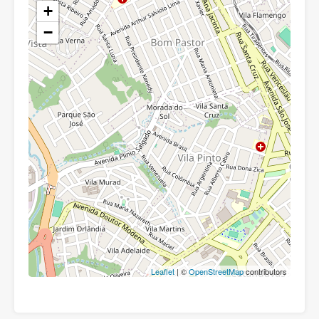
+
−
Leaflet
| ©
OpenStreetMap
contributors