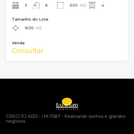
5
600
m2
4
6
Tamanho do Lote
1630
m2
Venda
Consultar
CRECI PJ 4530 - I.M.11587 - Realizando sonhos e grandes
negócios