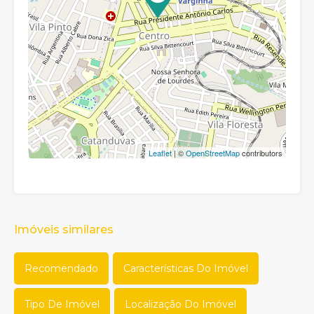
Leaflet
| ©
OpenStreetMap
contributors
Imóveis similares
Recomendado
Características Do Imóvel
Tipo De Imóvel
Localização Do Imóvel