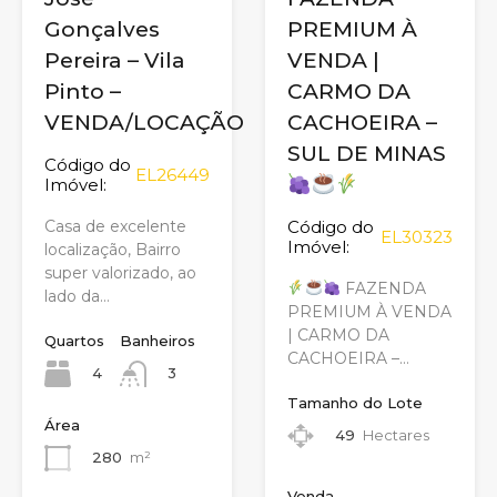
Gonçalves
PREMIUM À
Pereira – Vila
VENDA |
Pinto –
CARMO DA
VENDA/LOCAÇÃO
CACHOEIRA –
SUL DE MINAS
Código do
EL26449
Imóvel:
Casa de excelente
Código do
EL30323
Imóvel:
localização, Bairro
super valorizado, ao
FAZENDA
lado da…
PREMIUM À VENDA
| CARMO DA
Quartos
Banheiros
CACHOEIRA –…
4
3
Tamanho do Lote
Área
49
Hectares
280
m²
Venda