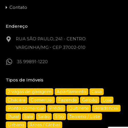
Contato
Endereço
RUA SÃO PAULO, 241 - CENTRO
VARGINHA/MG - CEP 37002-010
35 99891-1220
Tipos de Imóveis
2 vagas de garagem
Apartamento
Casa
Chácara
Comercial
Fazenda
Galpão
Loja
Ponto comercial
Prédio
Quitinete
Residencial
Rural
Sala
Salão
Sítio
Terreno / Lote
Urbana
Áreas / Glebas