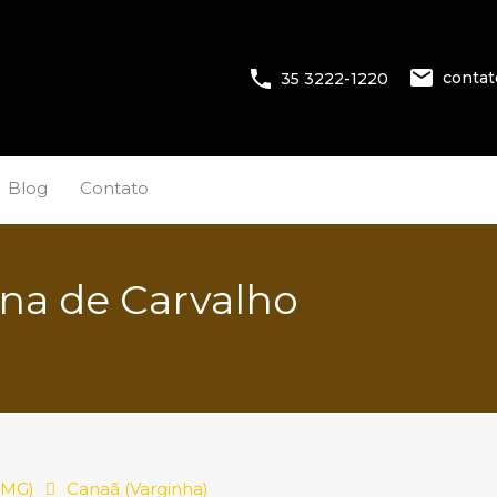
conta
35 3222-1220
Blog
Contato
cina de Carvalho
(MG)
Canaã (Varginha)