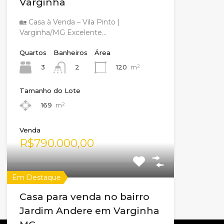
Varginha
🏡 Casa à Venda – Vila Pinto |
Varginha/MG Excelente…
Quartos
Banheiros
Área
3
120
m²
2
Tamanho do Lote
169
m²
Venda
R$790.000,00
Em Destaque
Casa para venda no bairro
Jardim Andere em Varginha