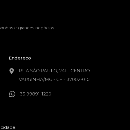
Casa 3 quartos com suíte à
Venda no Bairro Bela Vista.
 sonhos e grandes negócios
Código do Imóvel:
EL24452
Conforto, elegância e momentos
inesquecíveis no Bairro Bela Vista Imagine…
Endereço
Área
Tamanho do Lote
RUA SÃO PAULO, 241 - CENTRO
128
m²
250
m²
VARGINHA/MG - CEP 37002-010
Venda
35 99891-1220
R$450.000,00
acidade.