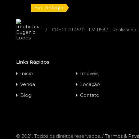
Em Destaque
🌳 VENDE-SE – LOTE NO BAIRRO
PORTO PRÍNCIPE –
/
CRECI PJ 4530 - I.M.11587 - Realizando
OPORTUNIDADE IMPERDÍVEL!
Código do Imóvel:
EL26841
🌳 VENDE-SE – LOTE NO BAIRRO PORTO
Links Rápidos
PRÍNCIPE – OPORTUNIDADE…
Início
Imóveis
Área
Tamanho do Lote
Venda
Locação
275
m2
275
m2
Blog
Contato
Venda
R$140.000,00
© 2021. Todos os direitos reservados. /
Termos & Priv