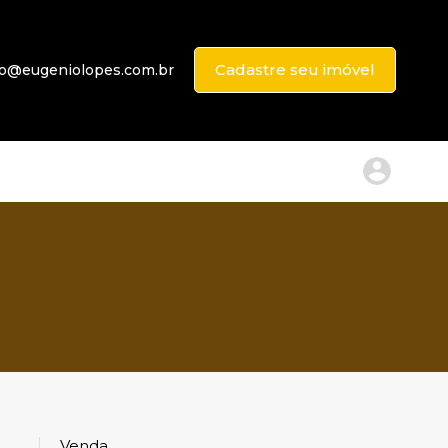
Cadastre seu imóvel
to@eugeniolopes.com.br
Venda