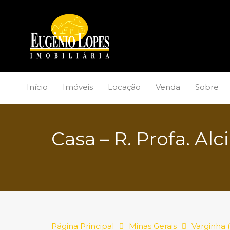
Início
Imóveis
Locação
Venda
Sobre
Casa – R. Profa. Al
Página Principal
Minas Gerais
Varginha 