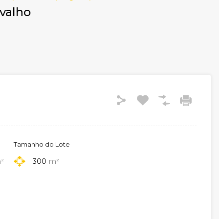
rvalho
Tamanho do Lote
²
300
m²