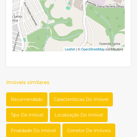
Leaflet
| ©
OpenStreetMap
contributors
Imóveis similares
Recomendado
Características Do Imóvel
Tipo De Imóvel
Localização Do Imóvel
Finalidade Do Imóvel
Corretor De Imóveis