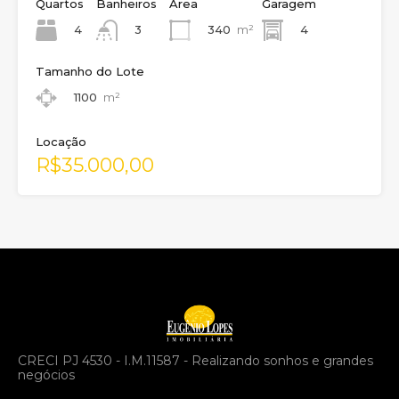
Quartos
Banheiros
Área
Garagem
4
340
m²
4
3
Tamanho do Lote
1100
m²
Locação
R$35.000,00
CRECI PJ 4530 - I.M.11587 - Realizando sonhos e grandes
negócios