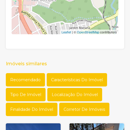
Leaflet
| ©
OpenStreetMap
contributors
Imóveis similares
Recomendado
Características Do Imóvel
Tipo De Imóvel
Localização Do Imóvel
Finalidade Do Imóvel
Corretor De Imóveis