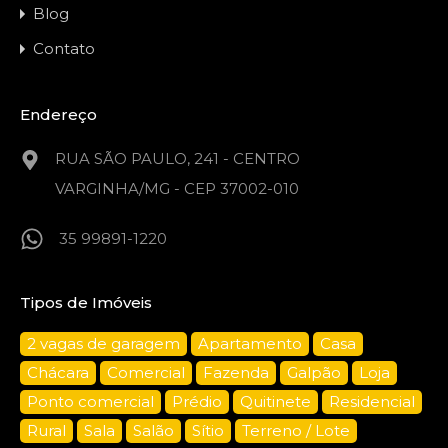
Blog
Contato
Endereço
RUA SÃO PAULO, 241 - CENTRO
VARGINHA/MG - CEP 37002-010
35 99891-1220
Tipos de Imóveis
2 vagas de garagem
Apartamento
Casa
Chácara
Comercial
Fazenda
Galpão
Loja
Ponto comercial
Prédio
Quitinete
Residencial
Rural
Sala
Salão
Sítio
Terreno / Lote