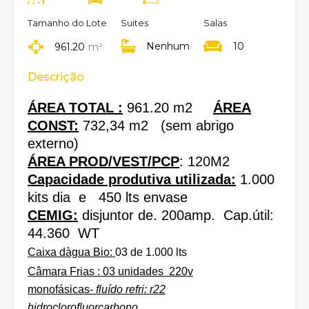
Tamanho do Lote
Suites
Salas
Nenhum
10
961.20
m²
Descrição
ÁREA TOTAL :
961.20 m2
ÁREA
CONST:
732,34 m2 (sem abrigo
externo)
ÁREA PROD/VEST/PCP
: 120M2
Capacidade produtiva utilizada:
1.000
kits dia e 450 lts envase
CEMIG:
disjuntor de. 200amp. Cap.útil:
44.360 WT
Caixa dàgua Bio:
03 de 1.000 lts
Câmara Frias :
03 unidades
220v
monofásicas-
fluído refri: r22
hidroclorofluorcarbono