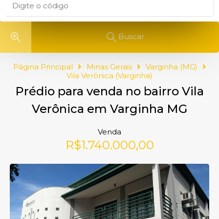
Buscar
Página Principal
Minas Gerais
Varginha (MG)
Vila Verônica (Varginha)
Prédio para venda no bairro Vila
Verônica em Varginha MG
Venda
R$1.740.000,00