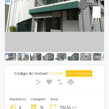
Código do Imóvel:
EL13567
Em Destaque
Banheiros
Garagem
Área
6
15
732.34
m²