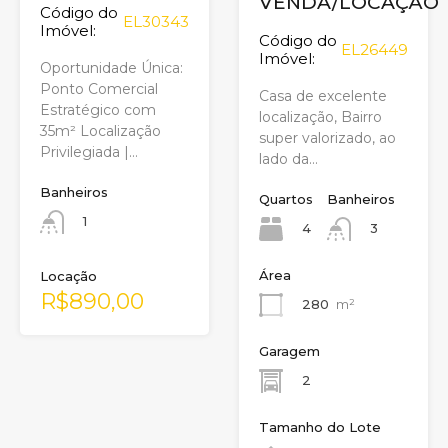
VENDA/LOCAÇÃO
Código do
EL30343
Imóvel:
Código do
EL26449
Imóvel:
Oportunidade Única:
Ponto Comercial
Casa de excelente
Estratégico com
localização, Bairro
35m² Localização
super valorizado, ao
Privilegiada |…
lado da…
Banheiros
Quartos
Banheiros
1
4
3
Área
Locação
R$890,00
280
m²
Garagem
2
Tamanho do Lote