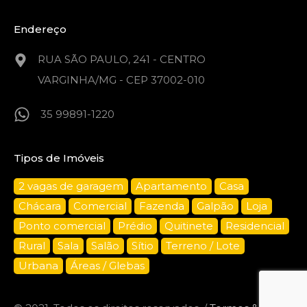
Endereço
RUA SÃO PAULO, 241 - CENTRO
VARGINHA/MG - CEP 37002-010
35 99891-1220
Tipos de Imóveis
2 vagas de garagem
Apartamento
Casa
Chácara
Comercial
Fazenda
Galpão
Loja
Ponto comercial
Prédio
Quitinete
Residencial
Rural
Sala
Salão
Sítio
Terreno / Lote
Urbana
Áreas / Glebas