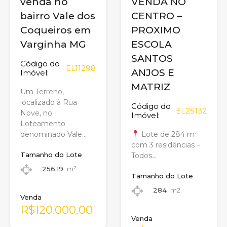
venda no
VENDA NO
bairro Vale dos
CENTRO –
Coqueiros em
PROXIMO
Varginha MG
ESCOLA
SANTOS
Código do
EL11298
ANJOS E
Imóvel:
MATRIZ
Um Terreno,
localizado à Rua
Código do
EL25132
Nove, no
Imóvel:
Loteamento
denominado Vale…
Lote de 284 m²
com 3 residências –
Tamanho do Lote
Todos…
256.19
m²
Tamanho do Lote
284
m2
Venda
R$120.000,00
Venda