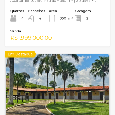
Apartamento Alto Padrão – 350 m² | 2 Suítes +…
Quartos
Banheiros
Área
Garagem
4
350
m²
2
4
Venda
R$1.999.000,00
Em Destaque