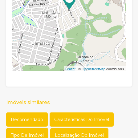
Leaflet
| ©
OpenStreetMap
contributors
Imóveis similares
Recomendado
Características Do Imóvel
Tipo De Imóvel
Localização Do Imóvel