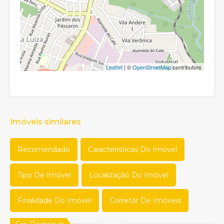
Leaflet
| ©
OpenStreetMap
contributors
Imóveis similares
Recomendado
Características Do Imóvel
Tipo De Imóvel
Localização Do Imóvel
Finalidade Do Imóvel
Corretor De Imóveis