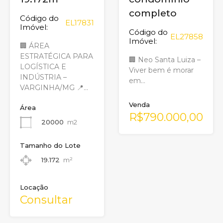
completo
Código do
EL17831
Imóvel:
Código do
EL27858
Imóvel:
🏢 ÁREA
ESTRATÉGICA PARA
🏢 Neo Santa Luiza –
LOGÍSTICA E
Viver bem é morar
INDÚSTRIA –
em…
VARGINHA/MG 📍…
Venda
Área
R$790.000,00
20000
m2
Tamanho do Lote
19.172
m²
Locação
Consultar