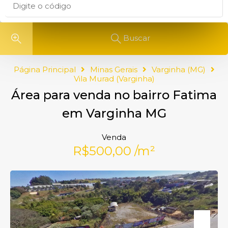
Buscar
Página Principal
Minas Gerais
Varginha (MG)
Vila Murad (Varginha)
Área para venda no bairro Fatima
em Varginha MG
Venda
R$500,00 /m²