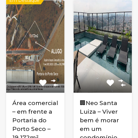
Em Destaque
Área comercial
🏢Neo Santa
– em frente a
Luiza – Viver
Portaria do
bem é morar
Porto Seco –
em um
19.172m²
condomínio