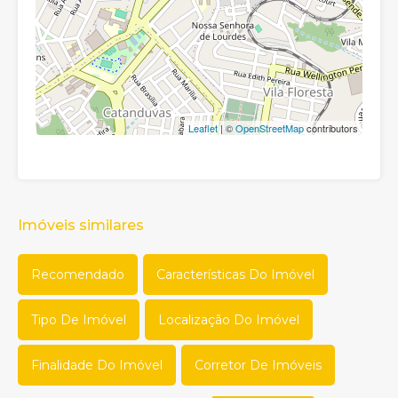
Leaflet
| ©
OpenStreetMap
contributors
Imóveis similares
Recomendado
Características Do Imóvel
Tipo De Imóvel
Localização Do Imóvel
Finalidade Do Imóvel
Corretor De Imóveis