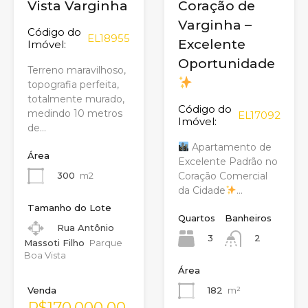
Vista Varginha
Coração de
Varginha –
Código do
EL18955
Excelente
Imóvel:
Oportunidade
Terreno maravilhoso,
topografia perfeita,
totalmente murado,
Código do
medindo 10 metros
EL17092
Imóvel:
de…
Apartamento de
Área
Excelente Padrão no
300
m2
Coração Comercial
da Cidade
…
Tamanho do Lote
Quartos
Banheiros
Rua Antônio
3
2
Massoti Filho
Parque
Boa Vista
Área
Venda
182
m²
R$170.000,00