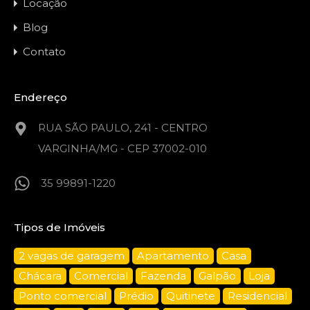
Locação
Blog
Contato
Endereço
RUA SÃO PAULO, 241 - CENTRO
VARGINHA/MG - CEP 37002-010
35 99891-1220
Tipos de Imóveis
2 vagas de garagem
Apartamento
Casa
Chácara
Comercial
Fazenda
Galpão
Loja
Ponto comercial
Prédio
Quitinete
Residencial