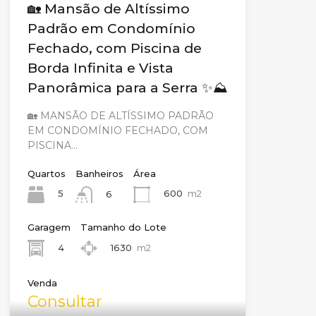
🏡 Mansão de Altíssimo
Padrão em Condomínio
Fechado, com Piscina de
Borda Infinita e Vista
Panorâmica para a Serra ✨⛰️
🏡 MANSÃO DE ALTÍSSIMO PADRÃO
EM CONDOMÍNIO FECHADO, COM
PISCINA…
Quartos
Banheiros
Área
5
600
m2
6
Garagem
Tamanho do Lote
4
1630
m2
Venda
Consultar