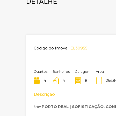
DETALHE
Código do Imóvel:
EL30955
Quartos
Banheiros
Garagem
Área
4
4
8
253,8
Descrição
✨🏡
PORTO REAL | SOFISTICAÇÃO, CO