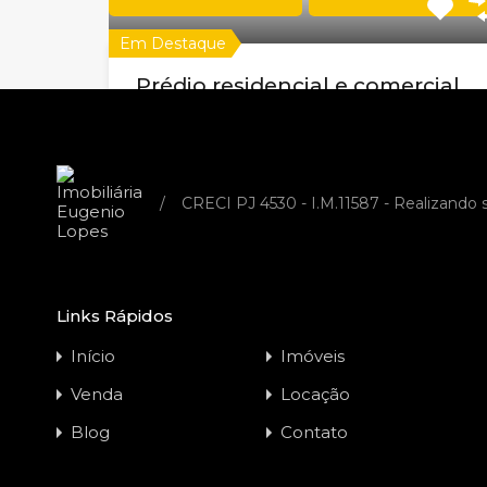
Em Destaque
Prédio residencial e comercial
para venda no bairro Vila Pinto
em Varginha MG
Código do Imóvel:
EL10978
/
CRECI PJ 4530 - I.M.11587 - Realizando
Um prédio Residencial e Comercial em fase
de construção, localizado na…
Quartos
Banheiros
Área
Links Rápidos
7
929.81
m²
3
Início
Imóveis
Garagem
Tamanho do Lote
Venda
Locação
6
319.65
m²
Blog
Contato
Venda