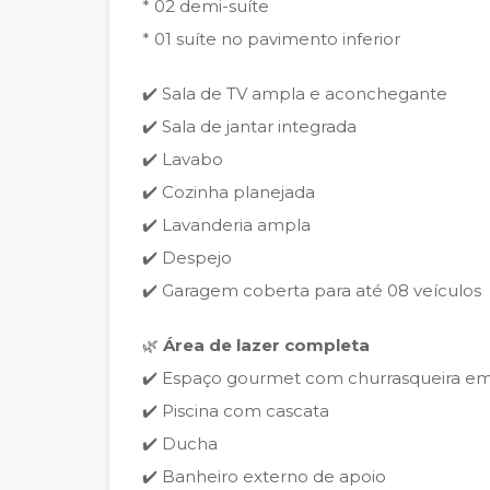
* 02 demi-suíte
* 01 suíte no pavimento inferior
✔️ Sala de TV ampla e aconchegante
✔️ Sala de jantar integrada
✔️ Lavabo
✔️ Cozinha planejada
✔️ Lavanderia ampla
✔️ Despejo
✔️ Garagem coberta para até 08 veículos
🌿
Área de lazer completa
✔️ Espaço gourmet com churrasqueira emb
✔️ Piscina com cascata
✔️ Ducha
✔️ Banheiro externo de apoio