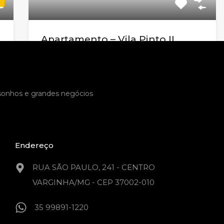
Apartamento – Vila Pinto II
Código do Imóvel:
EL23458
Descubra o requinte e o conforto desta
deslumbrante cobertura na…
 sonhos e grandes negócios
Quartos
Banheiros
Garagem
3
3
4
Endereço
Venda
R$1.500.000,00
RUA SÃO PAULO, 241 - CENTRO
VARGINHA/MG - CEP 37002-010
35 99891-1220