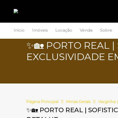
Início
Imóveis
Locação
Venda
Sobre
✨🏡 PORTO REAL |
EXCLUSIVIDADE E
Página Principal
Minas Gerais
Varginha 
✨🏡 PORTO REAL | SOFIST