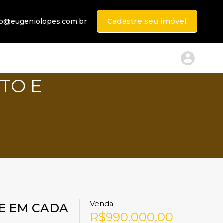
Cadastre seu imóvel
to@eugeniolopes.com.br
TO E
Venda
DE EM CADA
R$990.000,00