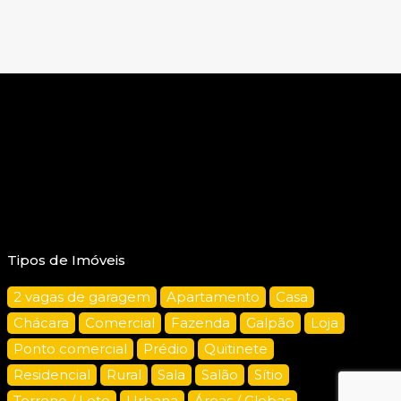
Tipos de Imóveis
2 vagas de garagem
Apartamento
Casa
Chácara
Comercial
Fazenda
Galpão
Loja
Ponto comercial
Prédio
Quitinete
Residencial
Rural
Sala
Salão
Sítio
Terreno / Lote
Urbana
Áreas / Glebas