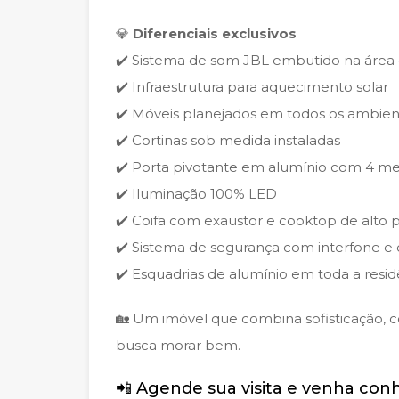
💎
Diferenciais exclusivos
✔️ Sistema de som JBL embutido na área 
✔️ Infraestrutura para aquecimento solar
✔️ Móveis planejados em todos os ambien
✔️ Cortinas sob medida instaladas
✔️ Porta pivotante em alumínio com 4 met
✔️ Iluminação 100% LED
✔️ Coifa com exaustor e cooktop de alto 
✔️ Sistema de segurança com interfone e
✔️ Esquadrias de alumínio em toda a resid
🏡 Um imóvel que combina sofisticação, 
busca morar bem.
📲 Agende sua visita e venha con