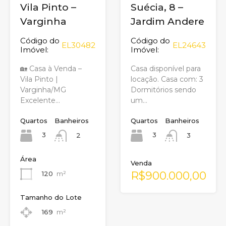
Vila Pinto –
Suécia, 8 –
Varginha
Jardim Andere
Código do
Código do
EL30482
EL24643
Imóvel:
Imóvel:
🏡 Casa à Venda –
Casa disponível para
Vila Pinto |
locação. Casa com: 3
Varginha/MG
Dormitórios sendo
Excelente…
um…
Quartos
Banheiros
Quartos
Banheiros
3
3
2
3
Área
Venda
R$900.000,00
120
m²
Tamanho do Lote
169
m²