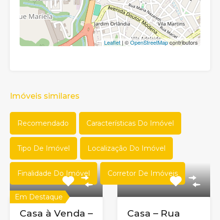
Leaflet
| ©
OpenStreetMap
contributors
Imóveis similares
Recomendado
Características Do Imóvel
Tipo De Imóvel
Localização Do Imóvel
Finalidade Do Imóvel
Corretor De Imóveis
Em Destaque
Casa à Venda –
Casa – Rua