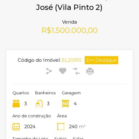
José (Vila Pinto 2)
Venda
R$1.500.000,00
Código do Imóvel:
EL20910
Em Destaque
Quartos
Banheiros
Garagem
3
3
4
Ano de construção
Área
2024
240
m²
Tamanho do Lote
Suites
Salas