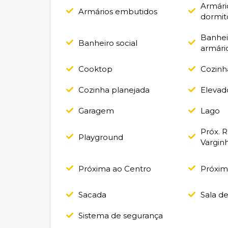
Armári
Armários embutidos
dormit
Banhei
Banheiro social
armári
Cooktop
Cozinh
Cozinha planejada
Elevad
Garagem
Lago
Próx. 
Playground
Vargin
Próxima ao Centro
Próxim
Sacada
Sala d
Sistema de segurança