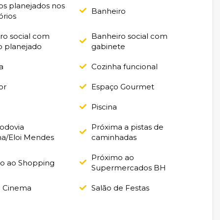
os planejados nos
Banheiro
órios
ro social com
Banheiro social com
o planejado
gabinete
a
Cozinha funcional
or
Espaço Gourmet
Piscina
Rodovia
Próxima a pistas de
ha/Eloi Mendes
caminhadas
Próximo ao
o ao Shopping
Supermercados BH
e Cinema
Salão de Festas