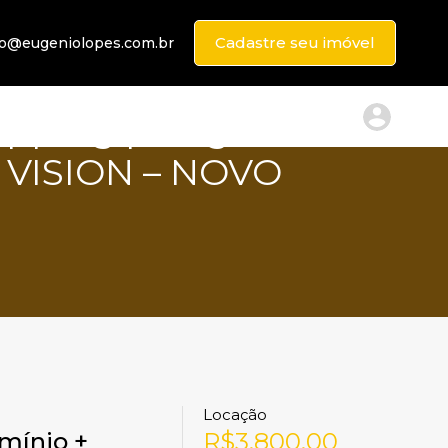
Cadastre seu imóvel
to@eugeniolopes.com.br
pping | Aluguel +
Y VISION – NOVO
Locação
mínio +
R$3.800,00