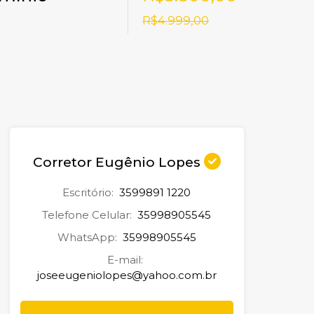
R$4.999,00
Corretor Eugênio Lopes
Escritório:
3599891 1220
Telefone Celular:
35998905545
WhatsApp:
35998905545
E-mail:
joseeugeniolopes@yahoo.com.br