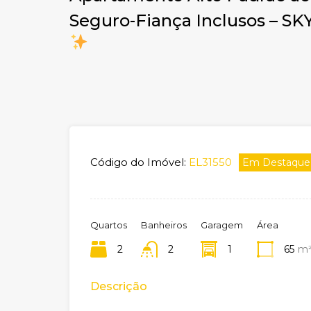
Seguro-Fiança Inclusos – 
Código do Imóvel:
EL31550
Em Destaque
Quartos
Banheiros
Garagem
Área
2
2
1
65
m
Descrição